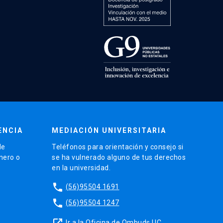
ENCIA
MEDIACIÓN UNIVERSITARIA
de
Teléfonos para orientación y consejo si
énero o
se ha vulnerado alguno de tus derechos
en la universidad.
phone
(56)95504 1691
phone
(56)95504 1247
launch
Ir a la Oficina de Ombuds UC