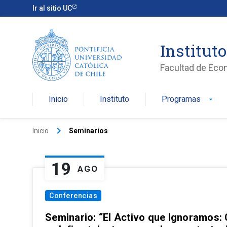
Ir al sitio UC
Institut
Facultad de Eco
Inicio
Instituto
Programas
arrow_drop_down
keyboard_arrow_right
Inicio
Seminarios
19
AGO
Conferencias
Seminario: “El Activo que Ignoramos: