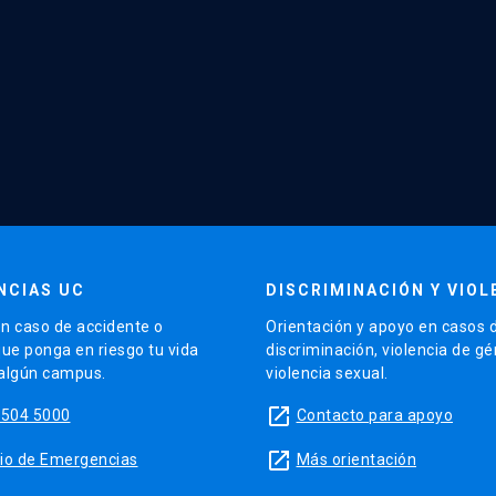
NCIAS UC
DISCRIMINACIÓN Y VIOL
n caso de accidente o
Orientación y apoyo en casos 
que ponga en riesgo tu vida
discriminación, violencia de g
 algún campus.
violencia sexual.
launch
5504 5000
Contacto para apoyo
launch
sitio de Emergencias
Más orientación