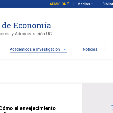
ADMISIÓN
Medios
arrow_drop_down
Biblio
o de Economía
nomía y Administración UC
Académicos e Investigación
Noticias
arrow_drop_down
 Cómo el envejecimiento