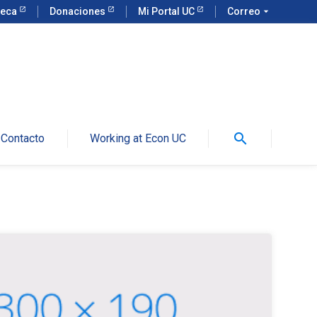
teca
Donaciones
Mi Portal UC
Correo
arrow_drop_down
search
Contacto
Working at Econ UC