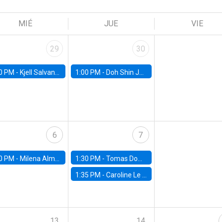
MIÉ
JUE
VIE
29
30
0 PM -
Kjell Salvanes, Norwegian School of Economics
1:00 PM -
Doh Shin Jeon, Toulouse School of Economics
6
7
0 PM -
Milena Almagro, University of ChicagoChicago Booth School of Business
1:30 PM -
Tomas Dominguez-Iino, Chicago Booth School of Business
1:35 PM -
Caroline Le Pennec, HEC Montréal
13
14