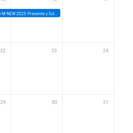
Presente y futuro del trabajo y el rol de las nuevas tecnologías
22
23
24
29
30
31