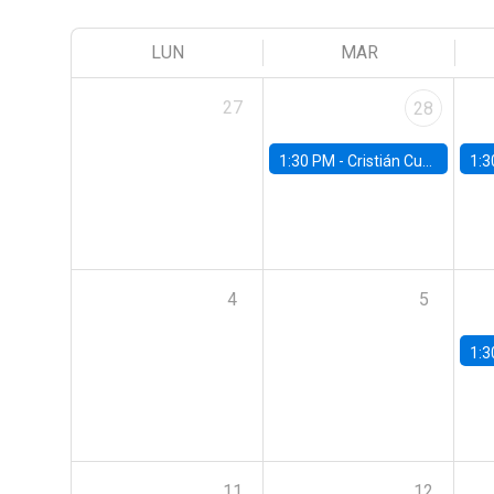
LUN
MAR
27
28
1:30 PM -
Cristián Cuevas, Universidad de Los Andes
1:3
4
5
1:3
11
12