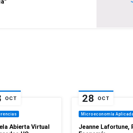
ia”
8
28
OCT
OCT
erencias
Microeconomía Aplicad
la Abierta Virtual
Jeanne Lafortune,