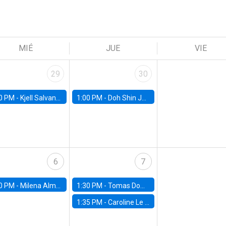
MIÉ
JUE
VIE
29
30
0 PM -
Kjell Salvanes, Norwegian School of Economics
1:00 PM -
Doh Shin Jeon, Toulouse School of Economics
6
7
0 PM -
Milena Almagro, University of ChicagoChicago Booth School of Business
1:30 PM -
Tomas Dominguez-Iino, Chicago Booth School of Business
1:35 PM -
Caroline Le Pennec, HEC Montréal