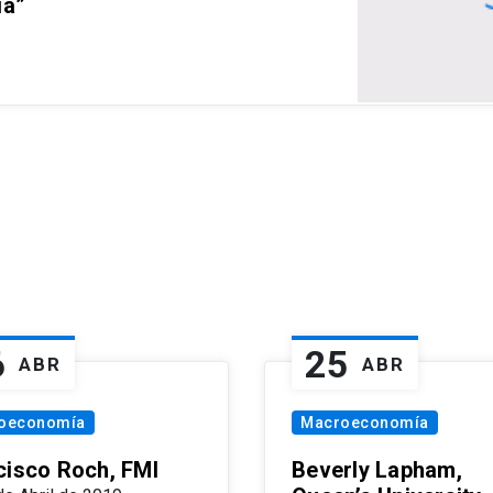
ia”
6
25
ABR
ABR
oeconomía
Macroeconomía
cisco Roch, FMI
Beverly Lapham,