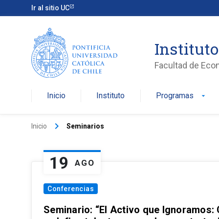
Ir al sitio UC
Institut
Facultad de Eco
Inicio
Instituto
Programas
arrow_drop_down
keyboard_arrow_right
Inicio
Seminarios
19
AGO
Conferencias
Seminario: “El Activo que Ignoramos: