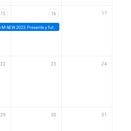
17
15
16
Presente y futuro del trabajo y el rol de las nuevas tecnologías
22
23
24
29
30
31