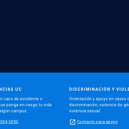
NCIAS UC
DISCRIMINACIÓN Y VIOL
n caso de accidente o
Orientación y apoyo en casos 
que ponga en riesgo tu vida
discriminación, violencia de g
 algún campus.
violencia sexual.
launch
5504 5000
Contacto para apoyo