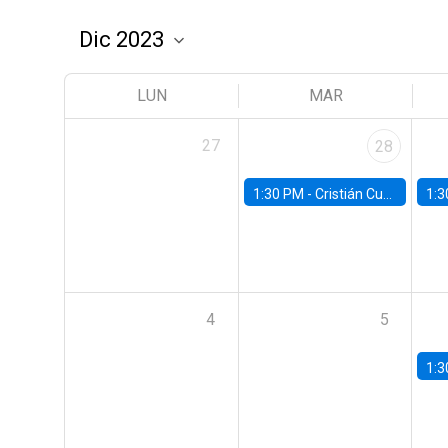
LUN
MAR
27
28
1:30 PM -
Cristián Cuevas, Universidad de Los Andes
1:3
4
5
1:3