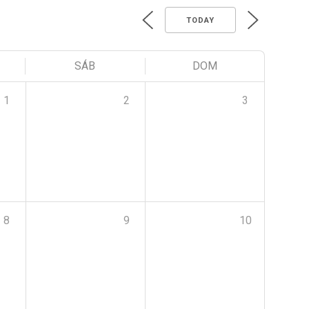
TODAY
SÁB
DOM
1
2
3
8
9
10