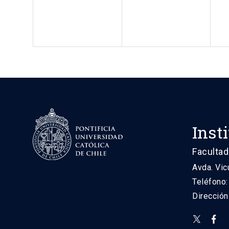
Inst
Facultad
Avda. Vic
Teléfono
Direcció