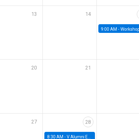
13
14
9:00 AM -
Workshop M-NEW 2023: 
20
21
27
28
8:30 AM -
V Alumni Economics Workshop