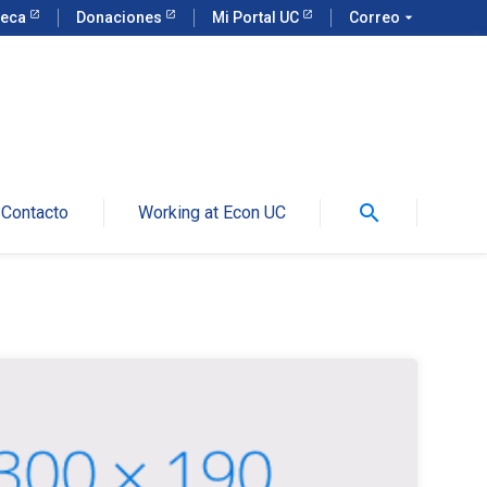
teca
Donaciones
Mi Portal UC
Correo
arrow_drop_down
search
Contacto
Working at Econ UC