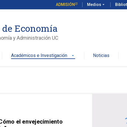
ADMISIÓN
Medios
arrow_drop_down
Biblio
o de Economía
nomía y Administración UC
Académicos e Investigación
Noticias
arrow_drop_down
 Cómo el envejecimiento