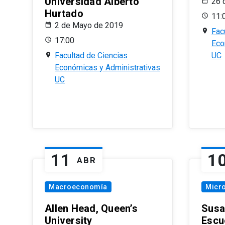
Universidad Alberto
26 
Hurtado
11:
2 de Mayo de 2019
Fac
17:00
Eco
Facultad de Ciencias
UC
Económicas y Administrativas
UC
11
1
ABR
Macroeconomía
Micr
Allen Head, Queen’s
Susa
University
Escu