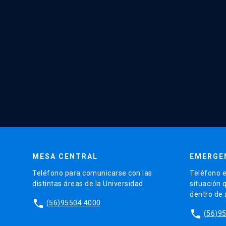
MESA CENTRAL
EMERGE
Teléfono para comunicarse con las
Teléfono e
distintas áreas de la Universidad.
situación 
dentro de
phone
(56)95504 4000
phone
(56)9