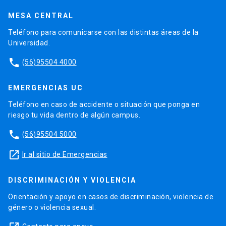
MESA CENTRAL
Teléfono para comunicarse con las distintas áreas de la
Universidad.
phone
(56)95504 4000
EMERGENCIAS UC
Teléfono en caso de accidente o situación que ponga en
riesgo tu vida dentro de algún campus.
phone
(56)95504 5000
launch
Ir al sitio de Emergencias
DISCRIMINACIÓN Y VIOLENCIA
Orientación y apoyo en casos de discriminación, violencia de
género o violencia sexual.