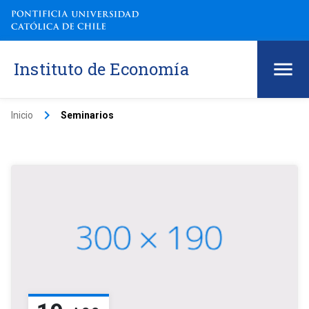
Instituto de Economía
keyboard_arrow_right
Inicio
Seminarios