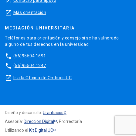
launch
Contacto para apoyo
launch
Más orientación
MEDIACIÓN UNIVERSITARIA
Teléfonos para orientación y consejo si se ha vulnerado
alguno de tus derechos en la universidad.
phone
(56)95504 1691
phone
(56)95504 1247
launch
Ir a la Oficina de Ombuds UC
Diseño y desarrollo:
Urantiacos
Asesoría:
Dirección Digital
, Prorrectoría
Utilizando el
Kit Digital UC