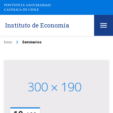
Instituto de Economía
keyboard_arrow_right
Inicio
Seminarios