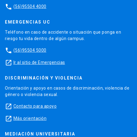
phone
(56)95504 4000
EMERGENCIAS UC
Teléfono en caso de accidente o situación que ponga en
riesgo tu vida dentro de algún campus.
phone
(56)95504 5000
launch
Ir al sitio de Emergencias
DISCRIMINACIÓN Y VIOLENCIA
Orientación y apoyo en casos de discriminación, violencia de
género o violencia sexual.
launch
Contacto para apoyo
launch
Más orientación
MEDIACIÓN UNIVERSITARIA