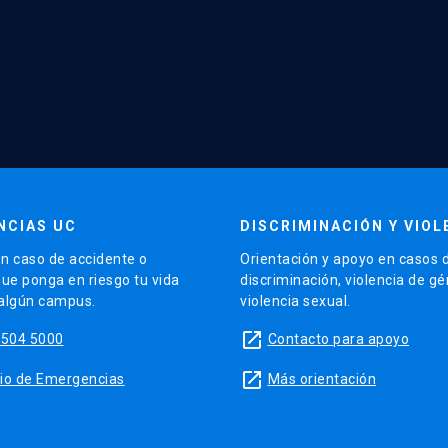
NCIAS UC
DISCRIMINACIÓN Y VIOL
n caso de accidente o
Orientación y apoyo en casos 
que ponga en riesgo tu vida
discriminación, violencia de g
 algún campus.
violencia sexual.
launch
5504 5000
Contacto para apoyo
launch
sitio de Emergencias
Más orientación