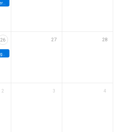
umbia
27
28
26
uke
2
3
4