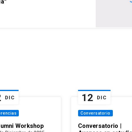
ia”
2
12
DIC
DIC
erencias
Conversatorio
Alumni Workshop
Conversatorio |