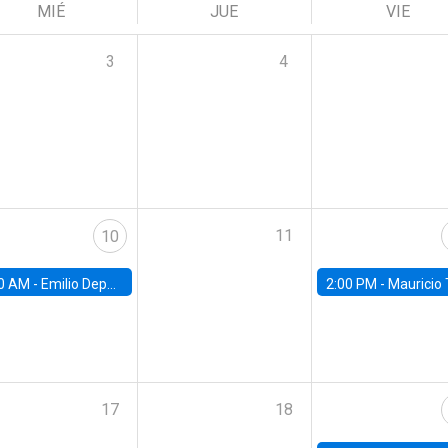
MIÉ
JUE
VIE
3
4
11
10
0 AM -
Emilio Depetris-Chauvín, Universidad Católica
2:00 PM -
Mauricio Tejada,
17
18