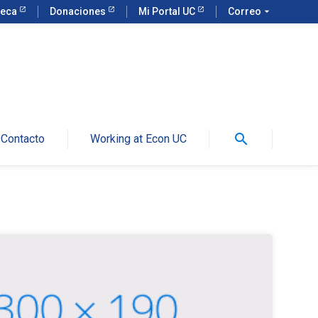
teca
Donaciones
Mi Portal UC
Correo
arrow_drop_down
search
Contacto
Working at Econ UC