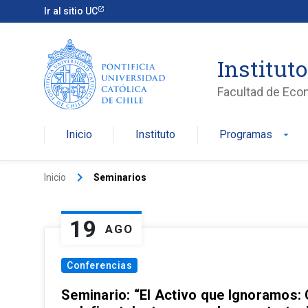
Ir al sitio UC
Institut
Facultad de Eco
Inicio
Instituto
Programas
arrow_drop_down
keyboard_arrow_right
Inicio
Seminarios
19
AGO
Conferencias
Seminario: “El Activo que Ignoramos: