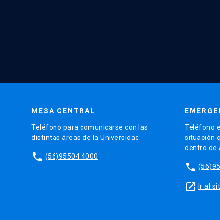
MESA CENTRAL
EMERGE
Teléfono para comunicarse con las
Teléfono e
distintas áreas de la Universidad.
situación 
dentro de
phone
(56)95504 4000
phone
(56)9
launch
Ir al 