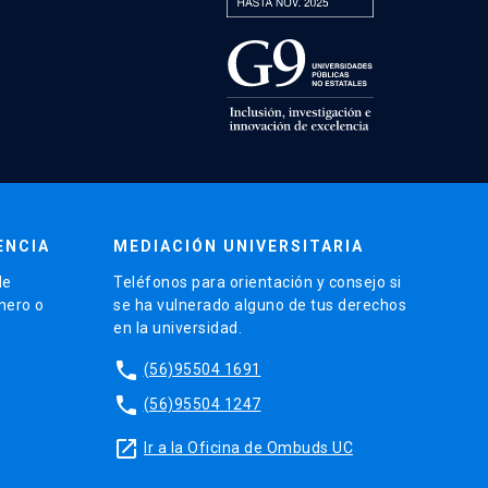
ENCIA
MEDIACIÓN UNIVERSITARIA
de
Teléfonos para orientación y consejo si
énero o
se ha vulnerado alguno de tus derechos
en la universidad.
phone
(56)95504 1691
phone
(56)95504 1247
launch
Ir a la Oficina de Ombuds UC