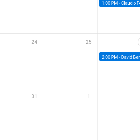
1:00 PM -
Claudio Ferraz, British Col
24
25
2:00 PM -
David Berger, D
31
1