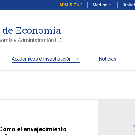
ADMISIÓN
Medios
arrow_drop_down
Biblio
o de Economía
nomía y Administración UC
Académicos e Investigación
Noticias
arrow_drop_down
 Cómo el envejecimiento