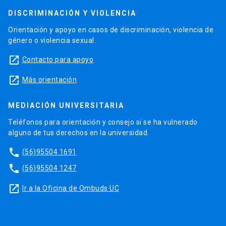
DISCRIMINACIÓN Y VIOLENCIA
Orientación y apoyo en casos de discriminación, violencia de
género o violencia sexual.
launch
Contacto para apoyo
launch
Más orientación
MEDIACIÓN UNIVERSITARIA
Teléfonos para orientación y consejo si se ha vulnerado
alguno de tus derechos en la universidad.
phone
(56)95504 1691
phone
(56)95504 1247
launch
Ir a la Oficina de Ombuds UC