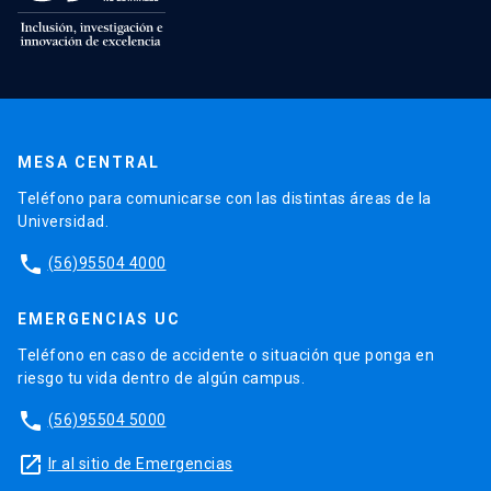
MESA CENTRAL
Teléfono para comunicarse con las distintas áreas de la
Universidad.
phone
(56)95504 4000
EMERGENCIAS UC
Teléfono en caso de accidente o situación que ponga en
riesgo tu vida dentro de algún campus.
phone
(56)95504 5000
launch
Ir al sitio de Emergencias