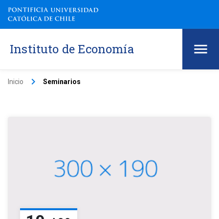
Instituto de Economía
keyboard_arrow_right
Inicio
Seminarios