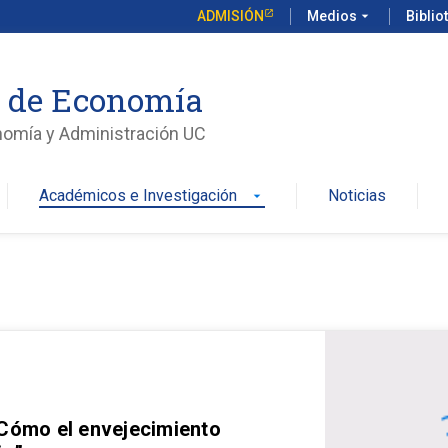
ADMISIÓN
Medios
arrow_drop_down
Biblio
o de Economía
nomía y Administración UC
Académicos e Investigación
Noticias
arrow_drop_down
 Cómo el envejecimiento