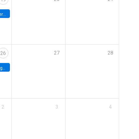
umbia
27
28
26
uke
2
3
4