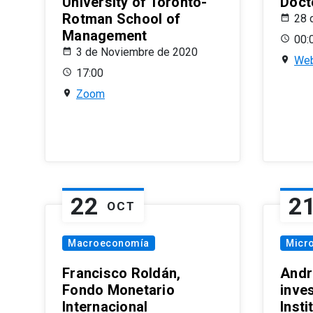
University of Toronto-
Doct
Rotman School of
28 
Management
00:
3 de Noviembre de 2020
Web
17:00
Zoom
22
2
OCT
Macroeconomía
Micr
Francisco Roldán,
Andr
Fondo Monetario
inve
Internacional
Inst