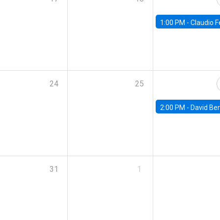
1:00 PM -
Claudio Ferraz, British Col
24
25
2:00 PM -
David Berger, D
31
1