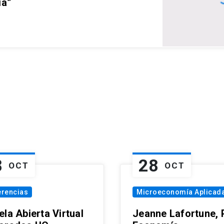
ia”
8
28
OCT
OCT
erencias
Microeconomía Aplicad
la Abierta Virtual
Jeanne Lafortune,