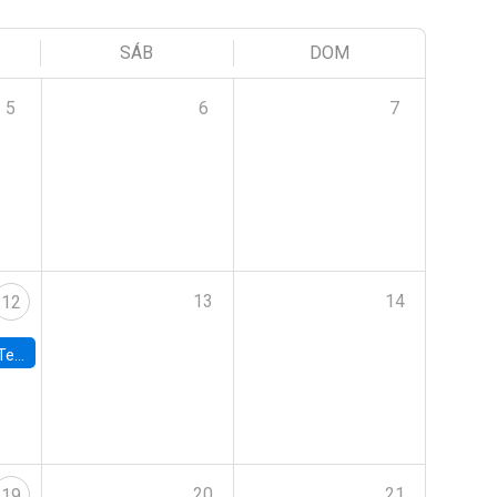
SÁB
DOM
5
6
7
13
14
12
 UDP
20
21
19