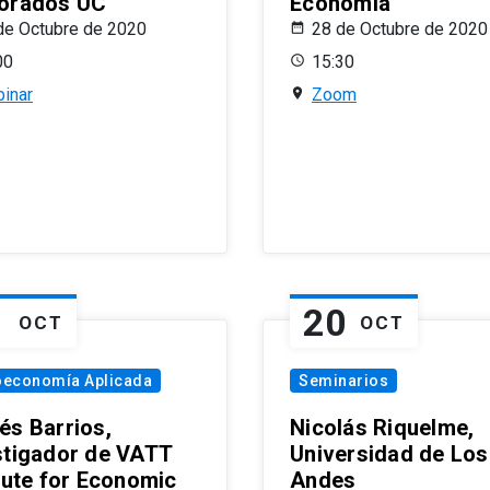
orados UC
Economía
de Octubre de 2020
28 de Octubre de 2020
00
15:30
inar
Zoom
1
20
OCT
OCT
oeconomía Aplicada
Seminarios
és Barrios,
Nicolás Riquelme,
stigador de VATT
Universidad de Los
itute for Economic
Andes