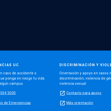
NCIAS UC
DISCRIMINACIÓN Y VIOL
n caso de accidente o
Orientación y apoyo en casos 
que ponga en riesgo tu vida
discriminación, violencia de g
 algún campus.
violencia sexual.
launch
5504 5000
Contacto para apoyo
launch
sitio de Emergencias
Más orientación