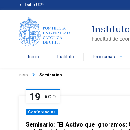
Ir al sitio UC
Institut
Facultad de Eco
Inicio
Instituto
Programas
arrow_drop_down
keyboard_arrow_right
Inicio
Seminarios
19
AGO
Conferencias
Seminario: “El Activo que Ignoramos: