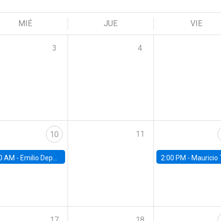
MIÉ
JUE
VIE
3
4
11
10
0 AM -
Emilio Depetris-Chauvín, Universidad Católica
2:00 PM -
Mauricio Tejada,
17
18