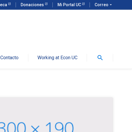
teca
Donaciones
Mi Portal UC
Correo
arrow_drop_down
search
Contacto
Working at Econ UC