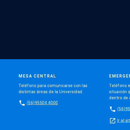
MESA CENTRAL
EMERGE
Teléfono para comunicarse con las
Teléfono e
distintas áreas de la Universidad.
situación 
dentro de
phone
(56)95504 4000
phone
(56)9
launch
Ir al 