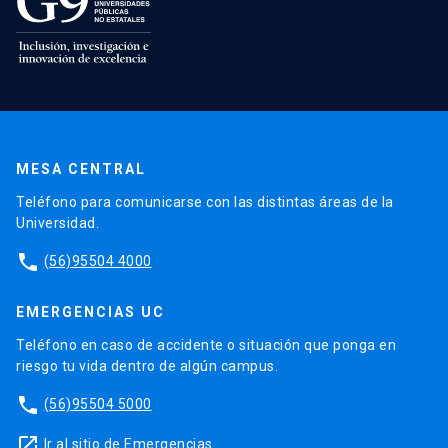
MESA CENTRAL
Teléfono para comunicarse con las distintas áreas de la
Universidad.
phone
(56)95504 4000
EMERGENCIAS UC
Teléfono en caso de accidente o situación que ponga en
riesgo tu vida dentro de algún campus.
phone
(56)95504 5000
launch
Ir al sitio de Emergencias