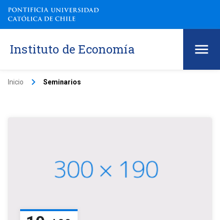
Instituto de Economía
keyboard_arrow_right
Inicio
Seminarios