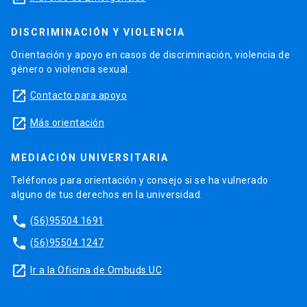
DISCRIMINACIÓN Y VIOLENCIA
Orientación y apoyo en casos de discriminación, violencia de
género o violencia sexual.
launch
Contacto para apoyo
launch
Más orientación
MEDIACIÓN UNIVERSITARIA
Teléfonos para orientación y consejo si se ha vulnerado
alguno de tus derechos en la universidad.
phone
(56)95504 1691
phone
(56)95504 1247
launch
Ir a la Oficina de Ombuds UC