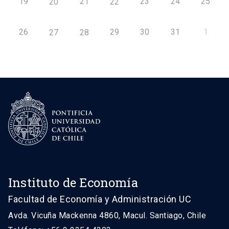
19
21
23
24
25
20
22
26
29
30
31
1
27
28
Instituto de Economía
Facultad de Economía y Administración UC
Avda. Vicuña Mackenna 4860, Macul. Santiago, Chile