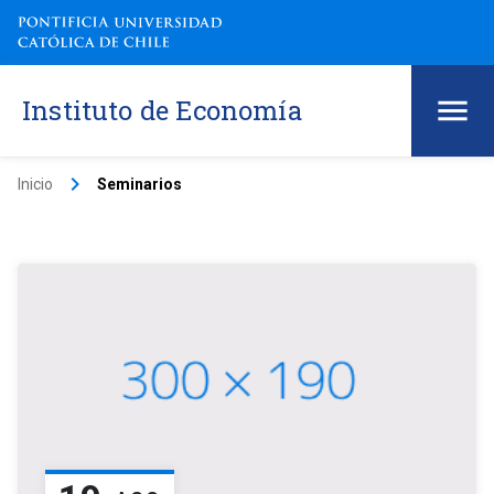
Instituto de Economía
keyboard_arrow_right
Inicio
Seminarios