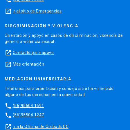
launch
Ir al sitio de Emergencias
DISCRIMINACIÓN Y VIOLENCIA
Orientación y apoyo en casos de discriminación, violencia de
género o violencia sexual.
launch
Contacto para apoyo
launch
Más orientación
MEDIACIÓN UNIVERSITARIA
Teléfonos para orientación y consejo si se ha vulnerado
alguno de tus derechos en la universidad.
phone
(56)95504 1691
phone
(56)95504 1247
launch
Ir a la Oficina de Ombuds UC