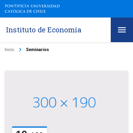
Instituto de Economía
keyboard_arrow_right
Inicio
Seminarios