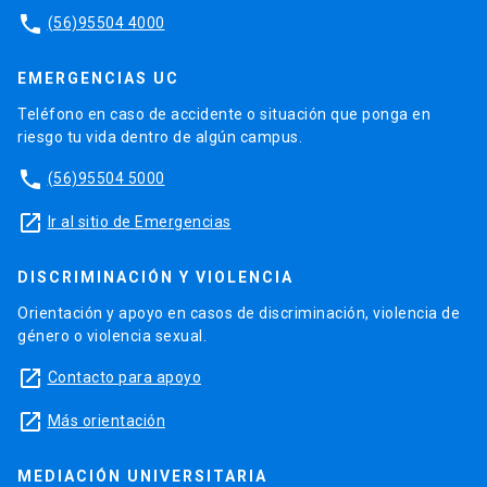
phone
(56)95504 4000
EMERGENCIAS UC
Teléfono en caso de accidente o situación que ponga en
riesgo tu vida dentro de algún campus.
phone
(56)95504 5000
launch
Ir al sitio de Emergencias
DISCRIMINACIÓN Y VIOLENCIA
Orientación y apoyo en casos de discriminación, violencia de
género o violencia sexual.
launch
Contacto para apoyo
launch
Más orientación
MEDIACIÓN UNIVERSITARIA