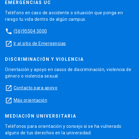
EMERGENCIAS UC
Teléfono en caso de accidente o situación que ponga en
riesgo tu vida dentro de algún campus.
phone
(56)95504 5000
launch
Ir al sitio de Emergencias
DISCRIMINACIÓN Y VIOLENCIA
Orientación y apoyo en casos de discriminación, violencia de
género o violencia sexual.
launch
Contacto para apoyo
launch
Más orientación
MEDIACIÓN UNIVERSITARIA
Teléfonos para orientación y consejo si se ha vulnerado
alguno de tus derechos en la universidad.