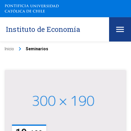
Instituto de Economía
keyboard_arrow_right
Inicio
Seminarios