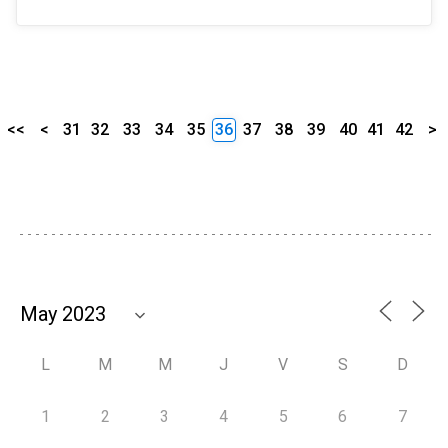
<<
<
31
32
33
34
35
36
37
38
39
40
41
42
>
L
M
M
J
V
S
D
1
2
3
4
5
6
7