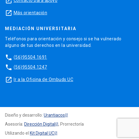
launch
Contacto para apoyo
launch
Más orientación
MEDIACIÓN UNIVERSITARIA
Teléfonos para orientación y consejo si se ha vulnerado
alguno de tus derechos en la universidad.
phone
(56)95504 1691
phone
(56)95504 1247
launch
Ir a la Oficina de Ombuds UC
Diseño y desarrollo:
Urantiacos
Asesoría:
Dirección Digital
, Prorrectoría
Utilizando el
Kit Digital UC