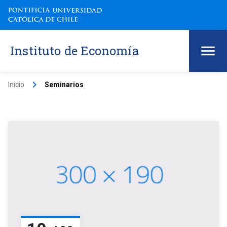
Instituto de Economía
keyboard_arrow_right
Inicio
Seminarios