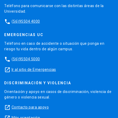
Teléfono para comunicarse con las distintas áreas de la
Universidad.
phone
(56)95504 4000
EMERGENCIAS UC
Teléfono en caso de accidente o situación que ponga en
riesgo tu vida dentro de algún campus.
phone
(56)95504 5000
launch
Ir al sitio de Emergencias
DISCRIMINACIÓN Y VIOLENCIA
Orientación y apoyo en casos de discriminación, violencia de
género o violencia sexual.
launch
Contacto para apoyo
Más orientación