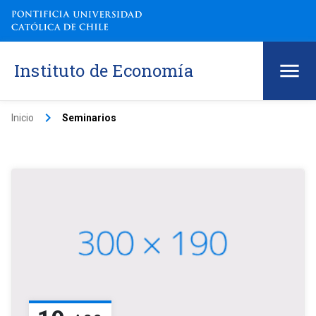
Instituto de Economía
keyboard_arrow_right
Inicio
Seminarios