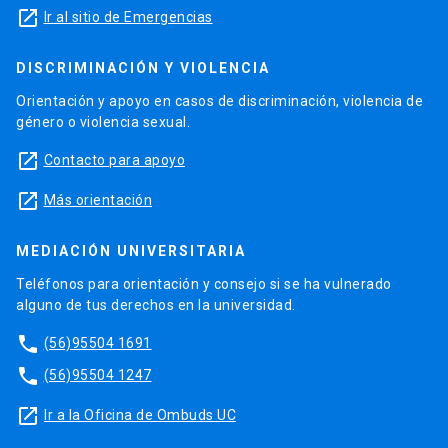
launch
Ir al sitio de Emergencias
DISCRIMINACIÓN Y VIOLENCIA
Orientación y apoyo en casos de discriminación, violencia de
género o violencia sexual.
launch
Contacto para apoyo
launch
Más orientación
MEDIACIÓN UNIVERSITARIA
Teléfonos para orientación y consejo si se ha vulnerado
alguno de tus derechos en la universidad.
phone
(56)95504 1691
phone
(56)95504 1247
launch
Ir a la Oficina de Ombuds UC