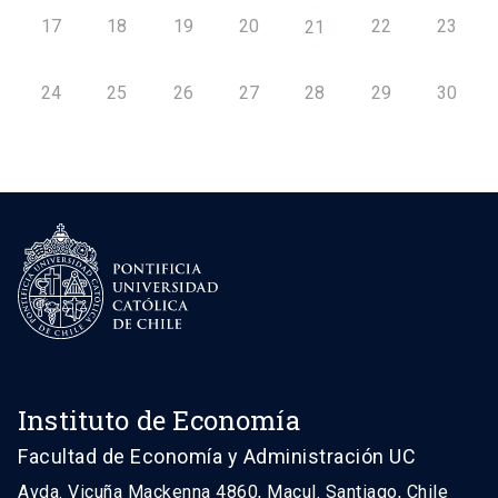
17
18
19
20
22
23
21
24
25
26
27
28
29
30
Instituto de Economía
Facultad de Economía y Administración UC
Avda. Vicuña Mackenna 4860, Macul. Santiago, Chile