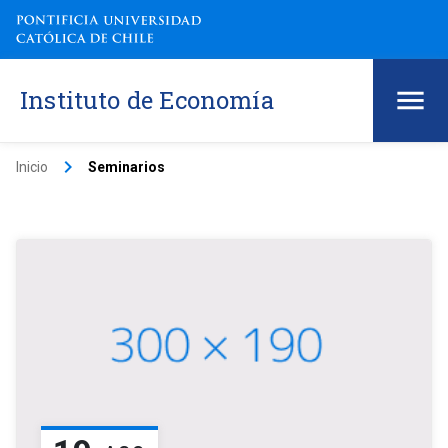
Instituto de Economía
keyboard_arrow_right
Inicio
Seminarios