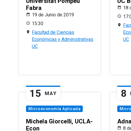
Universitat Pompeu
UC B
Fabra
18 
19 de Junio de 2019
17:
15:30
Fac
Facultad de Ciencias
Eco
Económicas y Administrativas
UC
UC
15
8
MAY
Microeconomía Aplicada
Micr
Michela Giorcelli, UCLA-
Adna
Econ
8 d