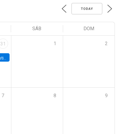
TODAY
SÁB
DOM
1
2
31
 Board
7
8
9