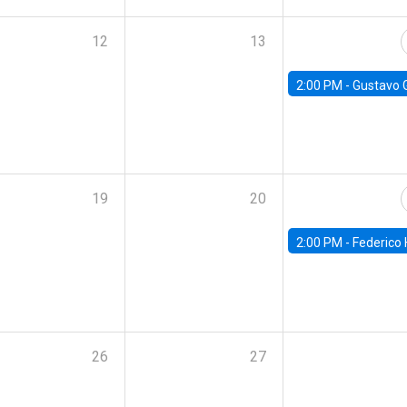
12
13
2:00 PM -
Gustavo González - Banco Central d
19
20
2:00 PM -
Federico Huneeus - Banco Central de C
26
27