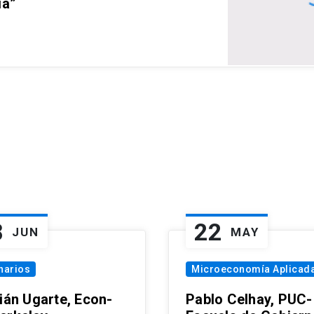
ia”
8
22
JUN
MAY
narios
Microeconomía Aplicad
tián Ugarte, Econ-
Pablo Celhay, PUC-