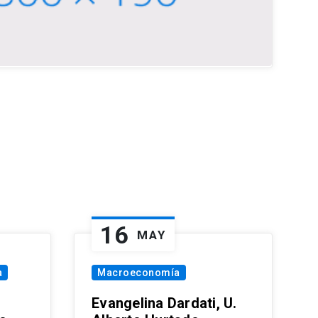
16
MAY
a
Macroeconomía
Evangelina Dardati, U.