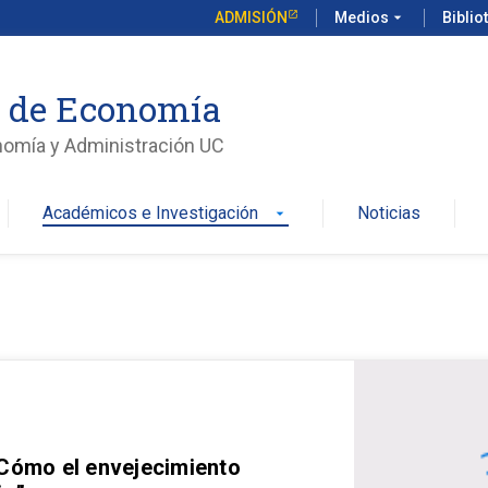
ADMISIÓN
Medios
arrow_drop_down
Biblio
o de Economía
nomía y Administración UC
Académicos e Investigación
Noticias
arrow_drop_down
 Cómo el envejecimiento