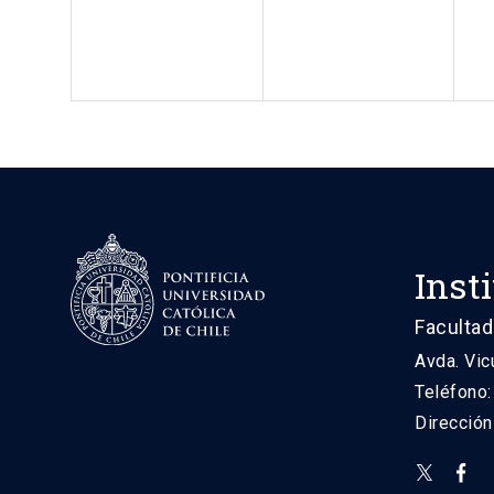
Inst
Facultad
Avda. Vic
Teléfono
Direcció