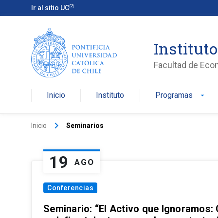
Ir al sitio UC
Institut
Facultad de Eco
Inicio
Instituto
Programas
arrow_drop_down
keyboard_arrow_right
Inicio
Seminarios
19
AGO
Conferencias
Seminario: “El Activo que Ignoramos: