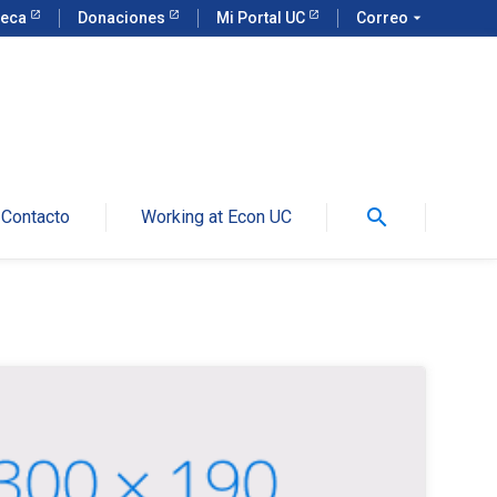
teca
Donaciones
Mi Portal UC
Correo
arrow_drop_down
search
Contacto
Working at Econ UC