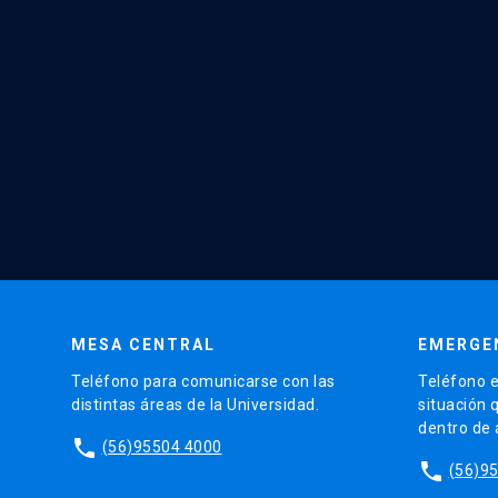
MESA CENTRAL
EMERGE
Teléfono para comunicarse con las
Teléfono e
distintas áreas de la Universidad.
situación 
dentro de
phone
(56)95504 4000
phone
(56)9