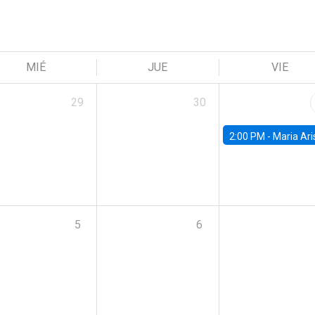
MIÉ
JUE
VIE
29
30
2:00 PM -
Maria Aristizabal-Ramirez, FED
5
6