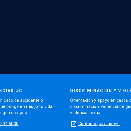
NCIAS UC
DISCRIMINACIÓN Y VIOL
n caso de accidente o
Orientación y apoyo en casos 
que ponga en riesgo tu vida
discriminación, violencia de g
 algún campus.
violencia sexual.
launch
5504 5000
Contacto para apoyo