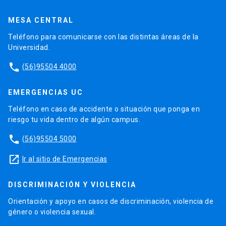
MESA CENTRAL
Teléfono para comunicarse con las distintas áreas de la
Universidad.
phone
(56)95504 4000
EMERGENCIAS UC
Teléfono en caso de accidente o situación que ponga en
riesgo tu vida dentro de algún campus.
phone
(56)95504 5000
launch
Ir al sitio de Emergencias
DISCRIMINACIÓN Y VIOLENCIA
Orientación y apoyo en casos de discriminación, violencia de
género o violencia sexual.