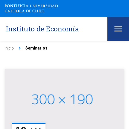
Instituto de Economía
keyboard_arrow_right
Inicio
Seminarios