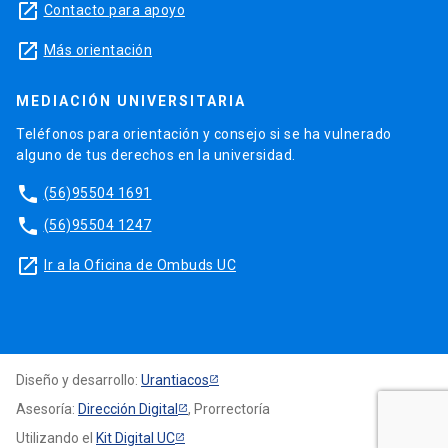
launch
Contacto para apoyo
launch
Más orientación
MEDIACIÓN UNIVERSITARIA
Teléfonos para orientación y consejo si se ha vulnerado
alguno de tus derechos en la universidad.
phone
(56)95504 1691
phone
(56)95504 1247
launch
Ir a la Oficina de Ombuds UC
Diseño y desarrollo:
Urantiacos
Asesoría:
Dirección Digital
, Prorrectoría
Utilizando el
Kit Digital UC