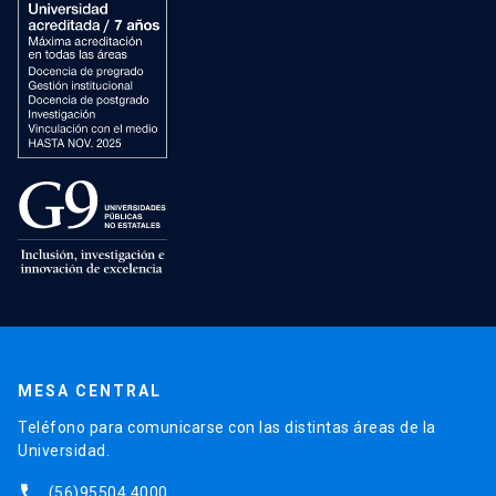
MESA CENTRAL
Teléfono para comunicarse con las distintas áreas de la
Universidad.
phone
(56)95504 4000