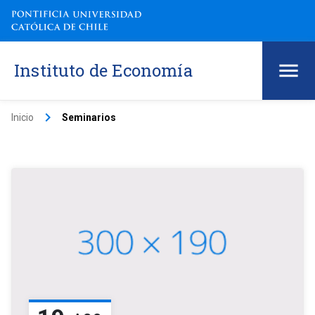
Instituto de Economía
keyboard_arrow_right
Inicio
Seminarios