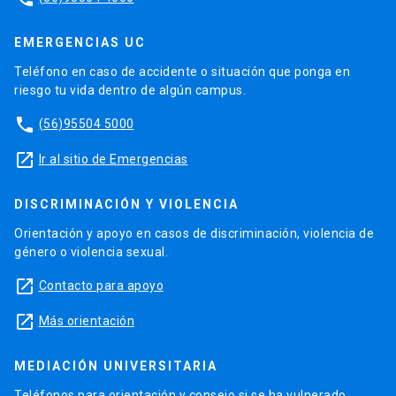
EMERGENCIAS UC
Teléfono en caso de accidente o situación que ponga en
riesgo tu vida dentro de algún campus.
phone
(56)95504 5000
launch
Ir al sitio de Emergencias
DISCRIMINACIÓN Y VIOLENCIA
Orientación y apoyo en casos de discriminación, violencia de
género o violencia sexual.
launch
Contacto para apoyo
launch
Más orientación
MEDIACIÓN UNIVERSITARIA
Teléfonos para orientación y consejo si se ha vulnerado