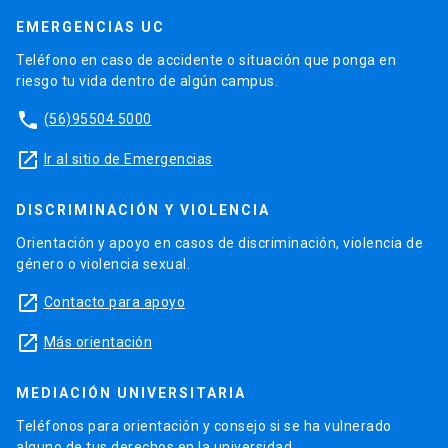
EMERGENCIAS UC
Teléfono en caso de accidente o situación que ponga en
riesgo tu vida dentro de algún campus.
phone
(56)95504 5000
launch
Ir al sitio de Emergencias
DISCRIMINACIÓN Y VIOLENCIA
Orientación y apoyo en casos de discriminación, violencia de
género o violencia sexual.
launch
Contacto para apoyo
launch
Más orientación
MEDIACIÓN UNIVERSITARIA
Teléfonos para orientación y consejo si se ha vulnerado
alguno de tus derechos en la universidad.