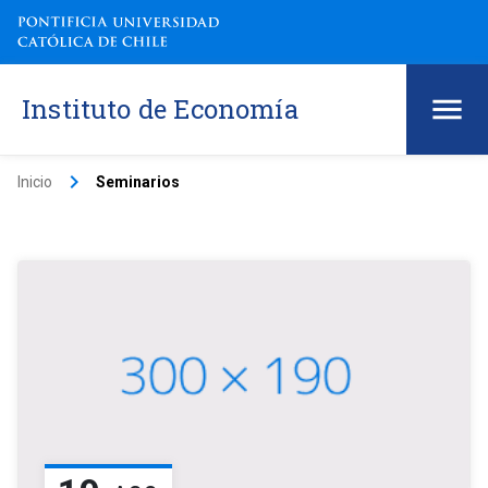
Instituto de Economía
keyboard_arrow_right
Inicio
Seminarios