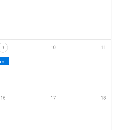
10
11
9
 Terrae
16
17
18