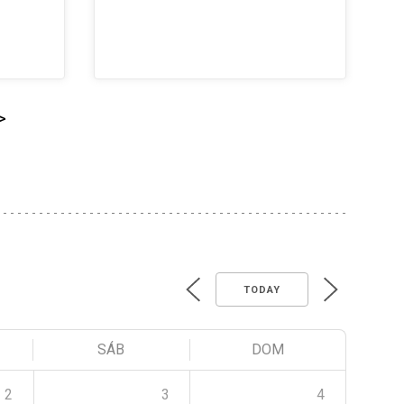
>
TODAY
SÁB
DOM
2
3
4