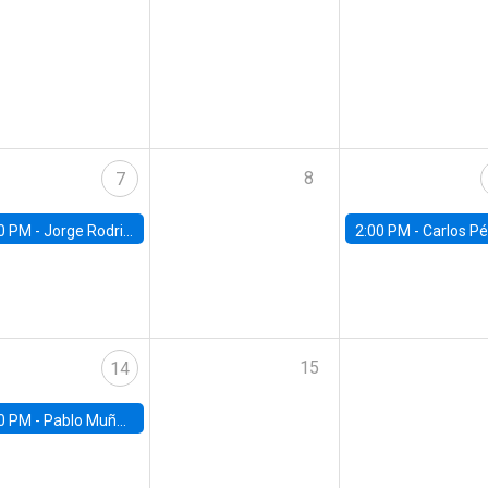
8
7
0 PM -
Jorge Rodriguez, Universidad de Los Andes
2:00 PM -
Carlos Pérez, Universidad Finis
15
14
0 PM -
Pablo Muñoz, Universidad de Chile