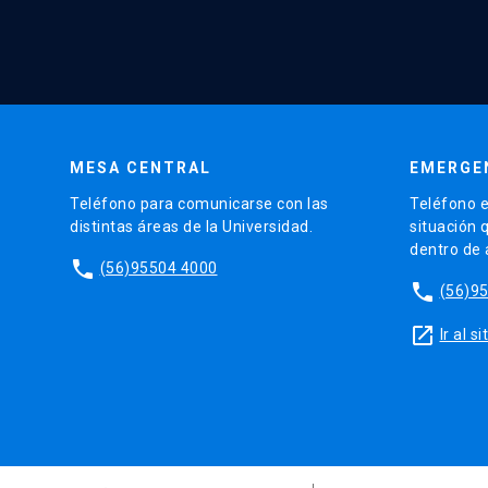
MESA CENTRAL
EMERGE
Teléfono para comunicarse con las
Teléfono e
distintas áreas de la Universidad.
situación 
dentro de
phone
(56)95504 4000
phone
(56)9
launch
Ir al 