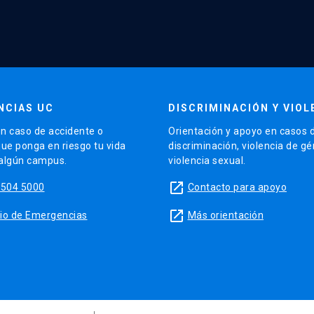
NCIAS UC
DISCRIMINACIÓN Y VIOL
n caso de accidente o
Orientación y apoyo en casos 
que ponga en riesgo tu vida
discriminación, violencia de g
 algún campus.
violencia sexual.
launch
5504 5000
Contacto para apoyo
launch
sitio de Emergencias
Más orientación