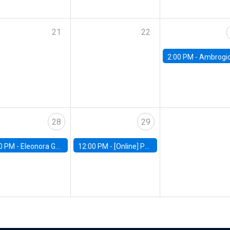
21
22
2:00 PM -
Ambrogio Cesa-Bianchi, Bank of Eng
28
29
0 PM -
Eleonora Guarnieri, Exeter University
12:00 PM -
[Online] Pablo Slutzky, University of Maryland