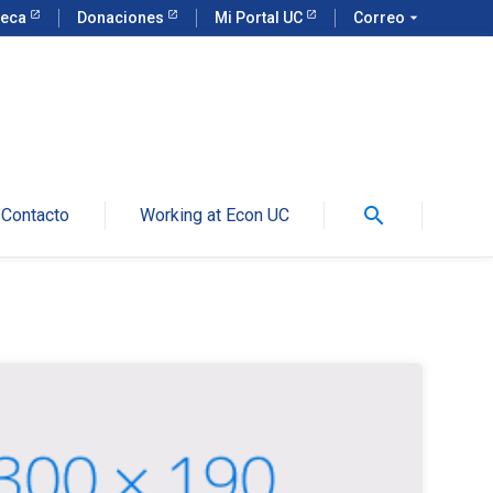
teca
Donaciones
Mi Portal UC
Correo
arrow_drop_down
search
Contacto
Working at Econ UC