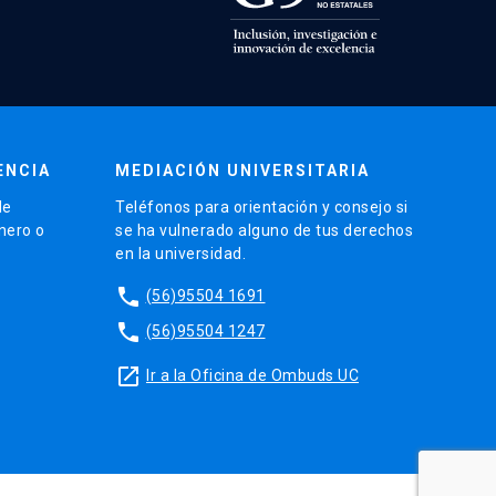
ENCIA
MEDIACIÓN UNIVERSITARIA
de
Teléfonos para orientación y consejo si
énero o
se ha vulnerado alguno de tus derechos
en la universidad.
phone
(56)95504 1691
phone
(56)95504 1247
launch
Ir a la Oficina de Ombuds UC