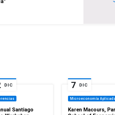
ia”
2
7
DIC
DIC
erencias
Microeconomía Aplicad
nnual Santiago
Karen Macours, Par