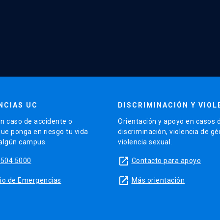
NCIAS UC
DISCRIMINACIÓN Y VIOL
n caso de accidente o
Orientación y apoyo en casos 
que ponga en riesgo tu vida
discriminación, violencia de g
 algún campus.
violencia sexual.
launch
5504 5000
Contacto para apoyo
launch
sitio de Emergencias
Más orientación