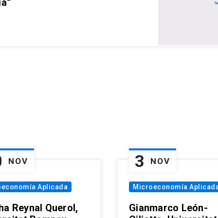
ia”
0
3
NOV
NOV
oeconomía Aplicada
Microeconomía Aplicad
ha Reynal Querol,
Gianmarco León-