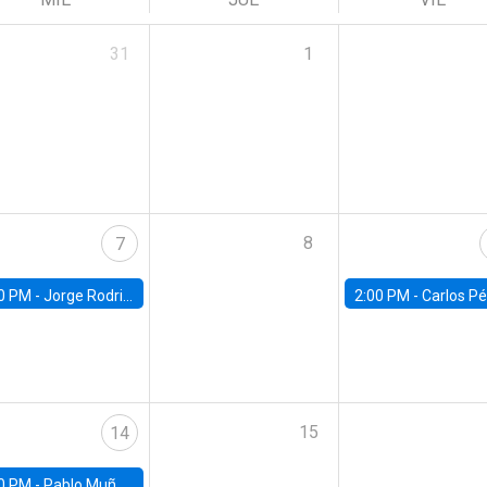
31
1
8
7
0 PM -
Jorge Rodriguez, Universidad de Los Andes
2:00 PM -
Carlos Pérez, Universidad Finis
15
14
0 PM -
Pablo Muñoz, Universidad de Chile