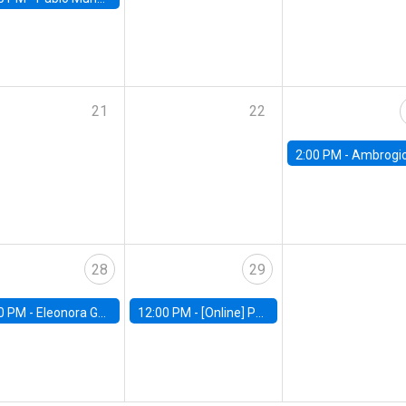
21
22
2:00 PM -
Ambrogio Cesa-Bianchi, Bank of Eng
28
29
0 PM -
Eleonora Guarnieri, Exeter University
12:00 PM -
[Online] Pablo Slutzky, University of Maryland