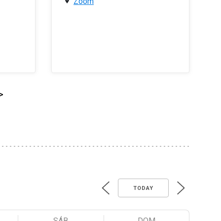
Zoom
>
TODAY
SÁB
DOM