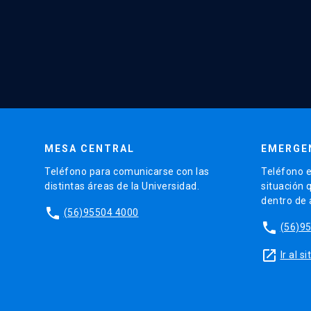
MESA CENTRAL
EMERGE
Teléfono para comunicarse con las
Teléfono e
distintas áreas de la Universidad.
situación 
dentro de
phone
(56)95504 4000
phone
(56)9
launch
Ir al 