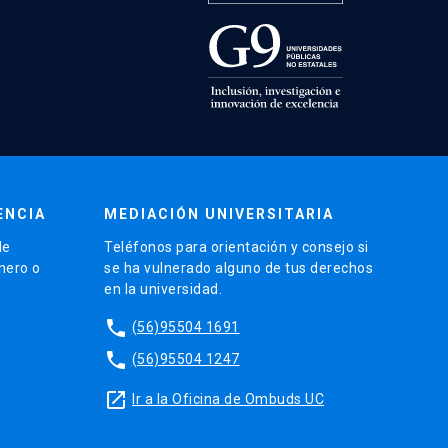
ENCIA
MEDIACIÓN UNIVERSITARIA
de
Teléfonos para orientación y consejo si
énero o
se ha vulnerado alguno de tus derechos
en la universidad.
phone
(56)95504 1691
phone
(56)95504 1247
launch
Ir a la Oficina de Ombuds UC