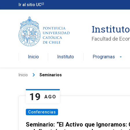
Ir al sitio UC
Institut
Facultad de Eco
Inicio
Instituto
Programas
arrow_drop_down
keyboard_arrow_right
Inicio
Seminarios
19
AGO
Conferencias
Seminario: “El Activo que Ignoramos: