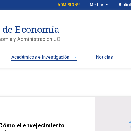
ADMISIÓN
Medios
arrow_drop_down
Biblio
o de Economía
nomía y Administración UC
Académicos e Investigación
Noticias
arrow_drop_down
 Cómo el envejecimiento