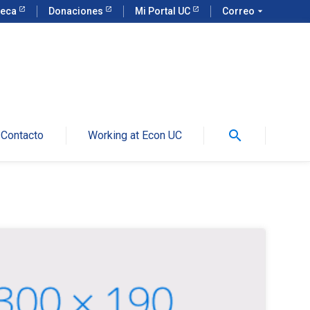
teca
Donaciones
Mi Portal UC
Correo
arrow_drop_down
search
Contacto
Working at Econ UC