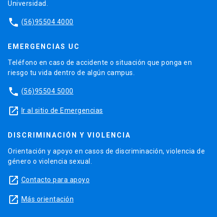
Universidad.
phone
(56)95504 4000
EMERGENCIAS UC
Teléfono en caso de accidente o situación que ponga en
riesgo tu vida dentro de algún campus.
phone
(56)95504 5000
launch
Ir al sitio de Emergencias
DISCRIMINACIÓN Y VIOLENCIA
Orientación y apoyo en casos de discriminación, violencia de
género o violencia sexual.
launch
Contacto para apoyo
launch
Más orientación