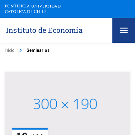
Instituto de Economía
keyboard_arrow_right
Inicio
Seminarios