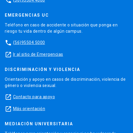
phone
EMERGENCIAS UC
Teléfono en caso de accidente o situación que ponga en
riesgo tu vida dentro de algún campus.
phone
(56)95504 5000
launch
Ir al sitio de Emergencias
DISCRIMINACIÓN Y VIOLENCIA
Orientación y apoyo en casos de discriminación, violencia de
género o violencia sexual.
launch
Contacto para apoyo
launch
Más orientación
MEDIACIÓN UNIVERSITARIA