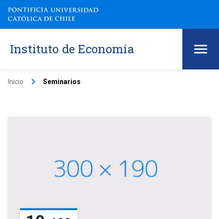
Instituto de Economía
keyboard_arrow_right
Inicio
Seminarios