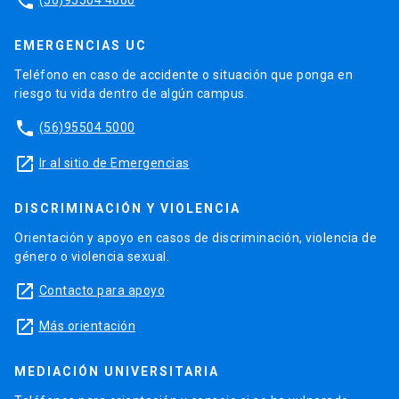
phone
EMERGENCIAS UC
Teléfono en caso de accidente o situación que ponga en
riesgo tu vida dentro de algún campus.
phone
(56)95504 5000
launch
Ir al sitio de Emergencias
DISCRIMINACIÓN Y VIOLENCIA
Orientación y apoyo en casos de discriminación, violencia de
género o violencia sexual.
launch
Contacto para apoyo
launch
Más orientación
MEDIACIÓN UNIVERSITARIA