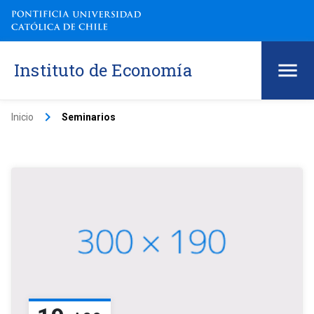
Instituto de Economía
keyboard_arrow_right
Inicio
Seminarios