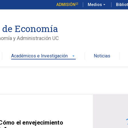
ADMISIÓN
Medios
arrow_drop_down
Biblio
o de Economía
nomía y Administración UC
Académicos e Investigación
Noticias
arrow_drop_down
 Cómo el envejecimiento