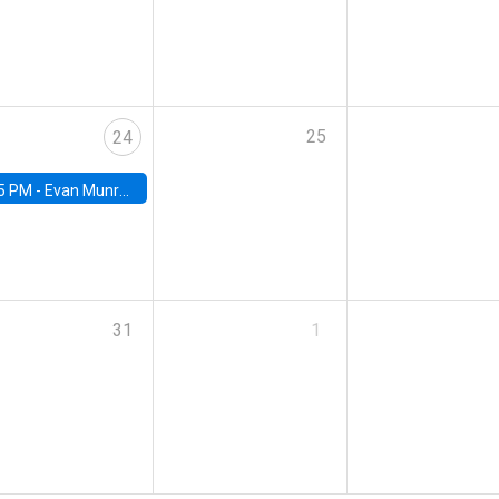
25
24
5 PM -
Evan Munro, Neyman Visiting Assistant Professor in the Department of Statistics at UC Berkeley
31
1