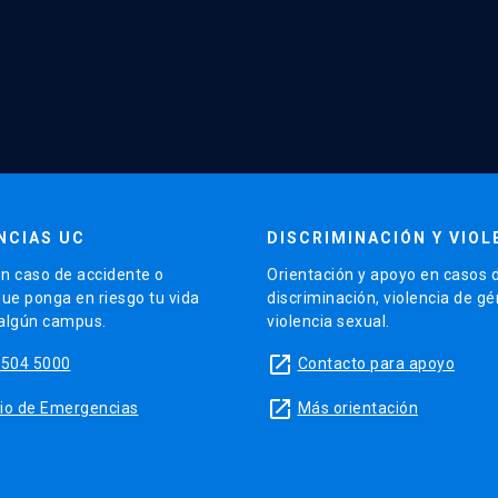
NCIAS UC
DISCRIMINACIÓN Y VIOL
n caso de accidente o
Orientación y apoyo en casos 
que ponga en riesgo tu vida
discriminación, violencia de g
 algún campus.
violencia sexual.
launch
5504 5000
Contacto para apoyo
launch
sitio de Emergencias
Más orientación