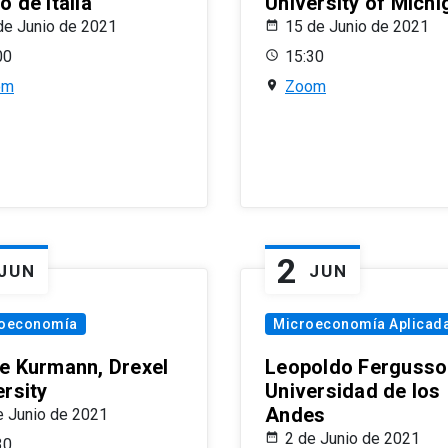
 de Italia
University of Michi
de Junio de 2021
15 de Junio de 2021
00
15:30
om
Zoom
2
JUN
JUN
oeconomía
Microeconomía Aplicad
e Kurmann, Drexel
Leopoldo Fergusso
ersity
Universidad de los
Andes
e Junio de 2021
2 de Junio de 2021
30