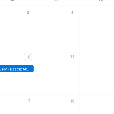
3
4
11
10
5 PM -
Beatriz Ahumada, PhD candidate, Universidad de Pittsburgh
17
18