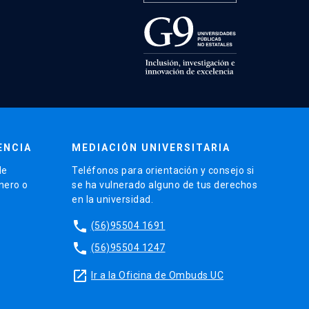
ENCIA
MEDIACIÓN UNIVERSITARIA
de
Teléfonos para orientación y consejo si
énero o
se ha vulnerado alguno de tus derechos
en la universidad.
phone
(56)95504 1691
phone
(56)95504 1247
launch
Ir a la Oficina de Ombuds UC