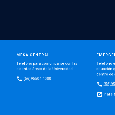
MESA CENTRAL
EMERGE
Teléfono para comunicarse con las
Teléfono e
distintas áreas de la Universidad.
situación 
dentro de
phone
(56)95504 4000
phone
(56)9
launch
Ir al 