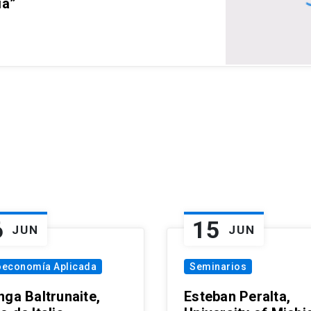
ia”
6
15
JUN
JUN
oeconomía Aplicada
Seminarios
nga Baltrunaite,
Esteban Peralta,