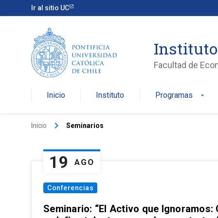
Ir al sitio UC
Institut
Facultad de Eco
Inicio
Instituto
Programas
arrow_drop_down
keyboard_arrow_right
Inicio
Seminarios
19
AGO
Conferencias
Seminario: “El Activo que Ignoramos: