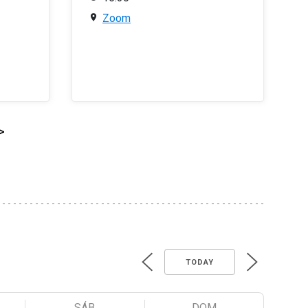
Zoom
>
TODAY
SÁB
DOM