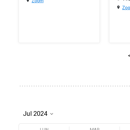
Zoom
Zo
LUN
MAR