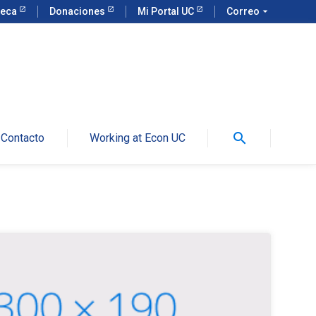
teca
Donaciones
Mi Portal UC
Correo
arrow_drop_down
search
Contacto
Working at Econ UC