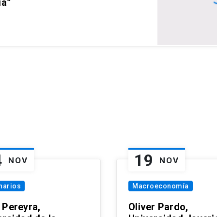
ia”
4
19
NOV
NOV
narios
Macroeconomía
 Pereyra,
Oliver Pardo,