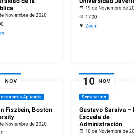
ersidad de la
Universidad Javeri
blica
19 de Noviembre de 2
de Noviembre de 2020
17:00
00
Zoom
om
1
10
NOV
NOV
oeconomía Aplicada
Seminarios
in Fiszbein, Boston
Gustavo Saraiva –
ersity
Escuela de
Administración
de Noviembre de 2020
10 de Noviembre de 2
30