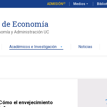
ADMISIÓN
Medios
arrow_drop_down
Biblio
o de Economía
nomía y Administración UC
Académicos e Investigación
Noticias
arrow_drop_down
 Cómo el envejecimiento