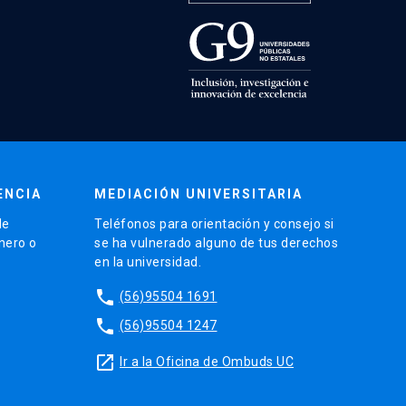
ENCIA
MEDIACIÓN UNIVERSITARIA
de
Teléfonos para orientación y consejo si
énero o
se ha vulnerado alguno de tus derechos
en la universidad.
phone
(56)95504 1691
phone
(56)95504 1247
launch
Ir a la Oficina de Ombuds UC