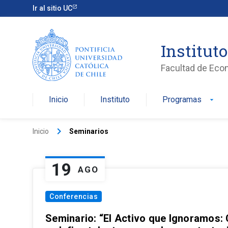
Ir al sitio UC
Institut
Facultad de Eco
Inicio
Instituto
Programas
arrow_drop_down
keyboard_arrow_right
Inicio
Seminarios
19
AGO
Conferencias
Seminario: “El Activo que Ignoramos: