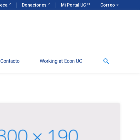
teca
Donaciones
Mi Portal UC
Correo
arrow_drop_down
search
Contacto
Working at Econ UC