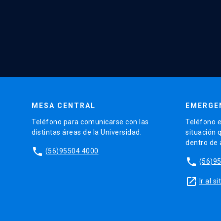
MESA CENTRAL
EMERGE
Teléfono para comunicarse con las
Teléfono e
distintas áreas de la Universidad.
situación 
dentro de
phone
(56)95504 4000
phone
(56)9
launch
Ir al 