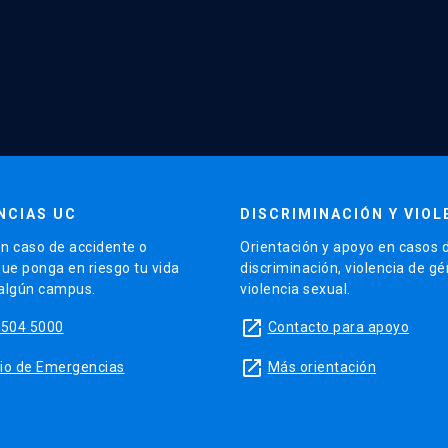
NCIAS UC
DISCRIMINACIÓN Y VIOL
n caso de accidente o
Orientación y apoyo en casos 
que ponga en riesgo tu vida
discriminación, violencia de g
 algún campus.
violencia sexual.
launch
5504 5000
Contacto para apoyo
launch
sitio de Emergencias
Más orientación