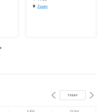
Zoom
>
TODAY
SÁB
DOM