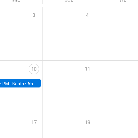
3
4
11
10
5 PM -
Beatriz Ahumada, PhD candidate, Universidad de Pittsburgh
17
18