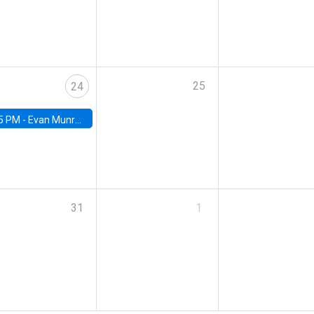
25
24
5 PM -
Evan Munro, Neyman Visiting Assistant Professor in the Department of Statistics at UC Berkeley
31
1