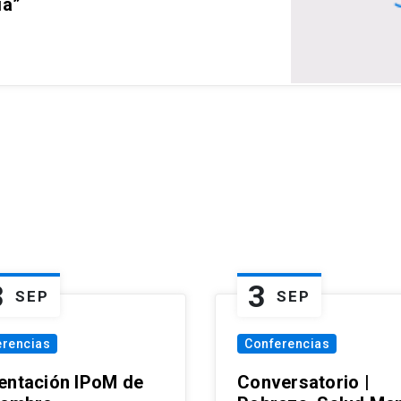
ia”
3
3
SEP
SEP
erencias
Conferencias
entación IPoM de
Conversatorio |