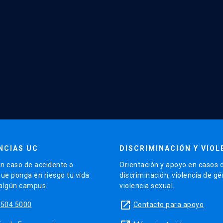
NCIAS UC
DISCRIMINACIÓN Y VIOL
n caso de accidente o
Orientación y apoyo en casos 
que ponga en riesgo tu vida
discriminación, violencia de g
 algún campus.
violencia sexual.
launch
5504 5000
Contacto para apoyo