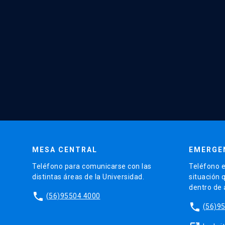
MESA CENTRAL
EMERGE
Teléfono para comunicarse con las
Teléfono e
distintas áreas de la Universidad.
situación 
dentro de
phone
(56)95504 4000
phone
(56)9