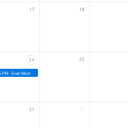
17
18
25
24
5 PM -
Evan Munro, Neyman Visiting Assistant Professor in the Department of Statistics at UC Berkeley
31
1