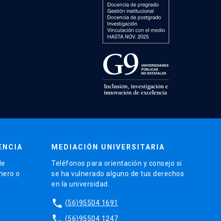
ENCIA
MEDIACIÓN UNIVERSITARIA
de
Teléfonos para orientación y consejo si
énero o
se ha vulnerado alguno de tus derechos
en la universidad.
phone
(56)95504 1691
phone
(56)95504 1247