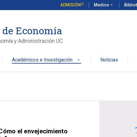
ADMISIÓN
Medios
arrow_drop_down
Biblio
o de Economía
nomía y Administración UC
Académicos e Investigación
Noticias
arrow_drop_down
 Cómo el envejecimiento