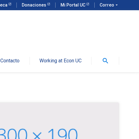
teca
Donaciones
Mi Portal UC
Correo
arrow_drop_down
search
Contacto
Working at Econ UC