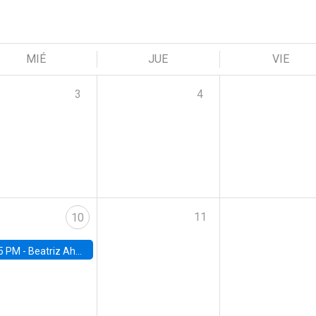
MIÉ
JUE
VIE
3
4
11
10
5 PM -
Beatriz Ahumada, PhD candidate, Universidad de Pittsburgh