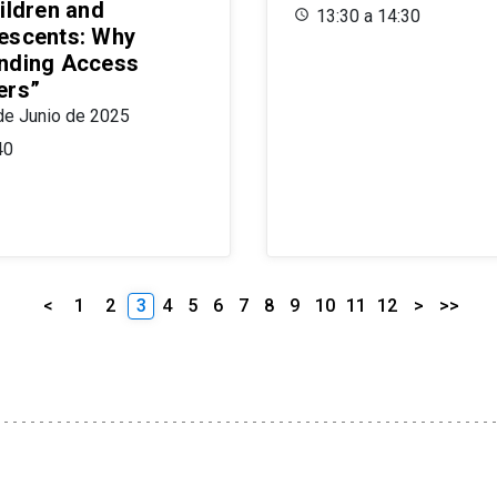
ildren and
13:30 a 14:30
escents: Why
nding Access
ers”
de Junio de 2025
40
<
1
2
3
4
5
6
7
8
9
10
11
12
>
>>