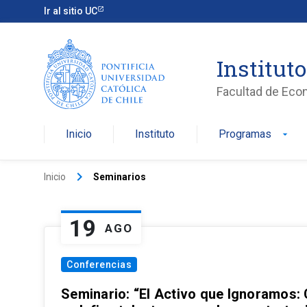
Ir al sitio UC
Institut
Facultad de Eco
Inicio
Instituto
Programas
arrow_drop_down
keyboard_arrow_right
Inicio
Seminarios
19
AGO
Conferencias
Seminario: “El Activo que Ignoramos: