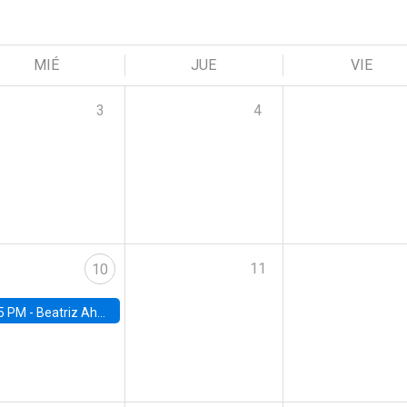
MIÉ
JUE
VIE
3
4
11
10
5 PM -
Beatriz Ahumada, PhD candidate, Universidad de Pittsburgh