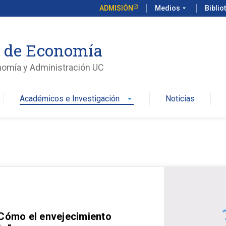
ADMISIÓN
Medios
arrow_drop_down
Biblio
o de Economía
nomía y Administración UC
Académicos e Investigación
Noticias
arrow_drop_down
 Cómo el envejecimiento