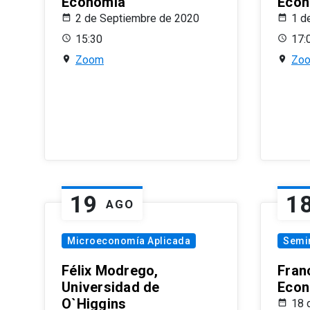
Economía
Econ
2 de Septiembre de 2020
1 d
15:30
17:
Zoom
Zo
19
1
AGO
Microeconomía Aplicada
Semi
Félix Modrego,
Fran
Universidad de
Econ
O`Higgins
18 