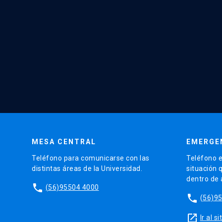
MESA CENTRAL
EMERGE
Teléfono para comunicarse con las
Teléfono e
distintas áreas de la Universidad.
situación 
dentro de
phone
(56)95504 4000
phone
(56)9
launch
Ir al 