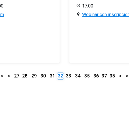
00
17:00
om
Webinar con inscripció
<<
<
27
28
29
30
31
32
33
34
35
36
37
38
>
>