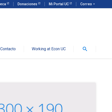
teca
Donaciones
Mi Portal UC
Correo
arrow_drop_down
search
Contacto
Working at Econ UC