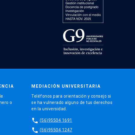
ENCIA
MEDIACIÓN UNIVERSITARIA
de
Teléfonos para orientación y consejo si
énero o
se ha vulnerado alguno de tus derechos
en la universidad.
phone
(56)95504 1691
phone
(56)95504 1247