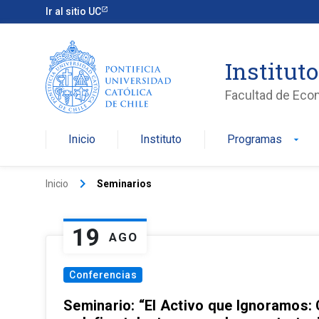
Ir al sitio UC
Institut
Facultad de Eco
Inicio
Instituto
Programas
arrow_drop_down
keyboard_arrow_right
Inicio
Seminarios
19
AGO
Conferencias
Seminario: “El Activo que Ignoramos: