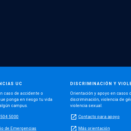
NCIAS UC
DISCRIMINACIÓN Y VIOL
n caso de accidente o
Orientación y apoyo en casos 
que ponga en riesgo tu vida
discriminación, violencia de g
 algún campus.
violencia sexual.
launch
5504 5000
Contacto para apoyo
launch
sitio de Emergencias
Más orientación