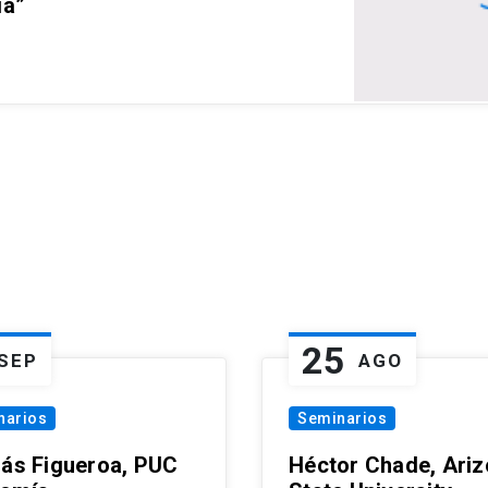
ia”
25
SEP
AGO
narios
Seminarios
lás Figueroa, PUC
Héctor Chade, Ari