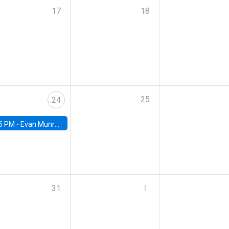
17
18
25
24
5 PM -
Evan Munro, Neyman Visiting Assistant Professor in the Department of Statistics at UC Berkeley
31
1