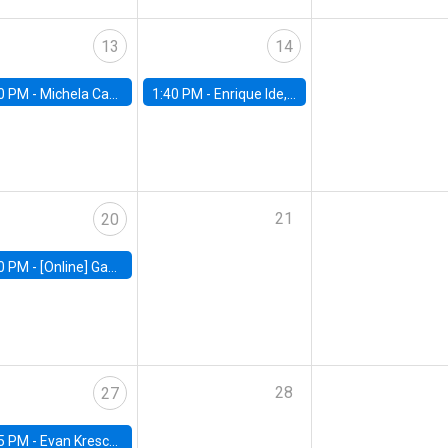
13
14
0 PM -
Michela Carlana, Harvard Kennedy School
1:40 PM -
Enrique Ide, IESE
21
20
0 PM -
[Online] Gabriel Englander, World Bank
28
27
5 PM -
Evan Kresch, Oberlin College