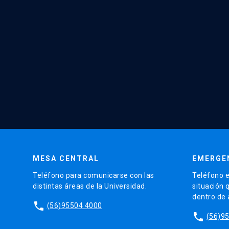
MESA CENTRAL
EMERGE
Teléfono para comunicarse con las
Teléfono e
distintas áreas de la Universidad.
situación 
dentro de
phone
(56)95504 4000
phone
(56)9