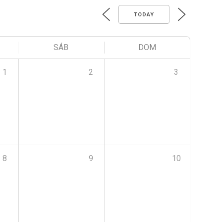
TODAY
SÁB
DOM
1
2
3
8
9
10