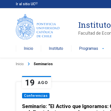
Ir al sitio UC
Institut
Facultad de Eco
Inicio
Instituto
Programas
arrow_drop_down
keyboard_arrow_right
Inicio
Seminarios
19
AGO
Conferencias
Seminario: “El Activo que Ignoramos: