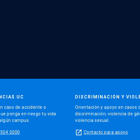
NCIAS UC
DISCRIMINACIÓN Y VIOL
n caso de accidente o
Orientación y apoyo en casos 
que ponga en riesgo tu vida
discriminación, violencia de g
 algún campus.
violencia sexual.
launch
5504 5000
Contacto para apoyo