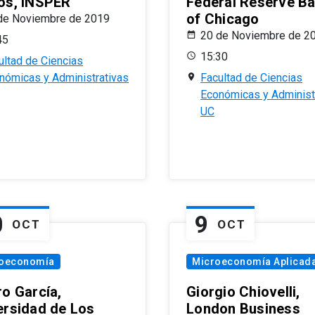
os, INSPER
Federal Reserve B
of Chicago
de Noviembre de 2019
20 de Noviembre de 2
45
15:30
ultad de Ciencias
nómicas y Administrativas
Facultad de Ciencias
Económicas y Administ
UC
0
9
OCT
OCT
oeconomía
Microeconomía Aplicad
ro García,
Giorgio Chiovelli,
ersidad de Los
London Business