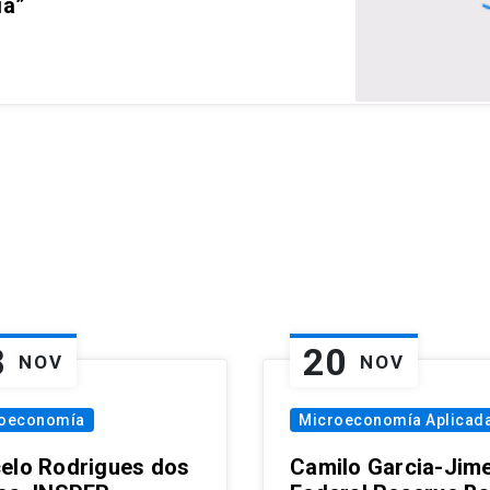
ia”
8
20
NOV
NOV
oeconomía
Microeconomía Aplicad
elo Rodrigues dos
Camilo Garcia-Jim