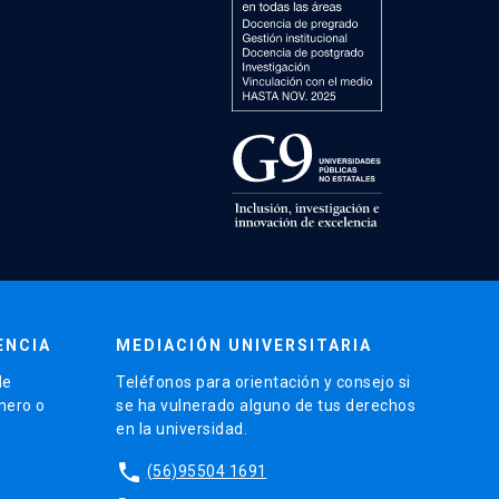
ENCIA
MEDIACIÓN UNIVERSITARIA
de
Teléfonos para orientación y consejo si
énero o
se ha vulnerado alguno de tus derechos
en la universidad.
phone
(56)95504 1691