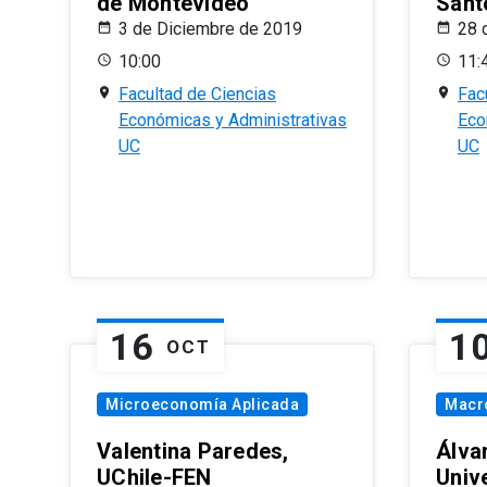
de Montevideo
Sant
3 de Diciembre de 2019
28 
10:00
11:
Facultad de Ciencias
Fac
Económicas y Administrativas
Eco
UC
UC
16
1
OCT
Microeconomía Aplicada
Macr
Valentina Paredes,
Álva
UChile-FEN
Univ