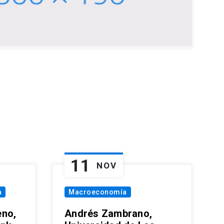
11
NOV
a
Macroeconomía
eno,
Andrés Zambrano,