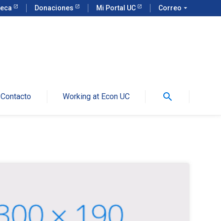
teca
Donaciones
Mi Portal UC
Correo
arrow_drop_down
search
Contacto
Working at Econ UC