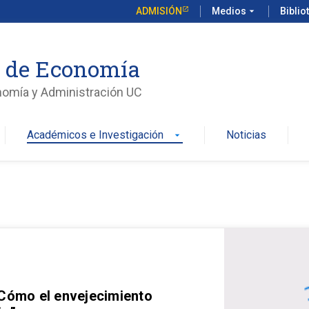
ADMISIÓN
Medios
arrow_drop_down
Biblio
o de Economía
nomía y Administración UC
Académicos e Investigación
Noticias
arrow_drop_down
 Cómo el envejecimiento