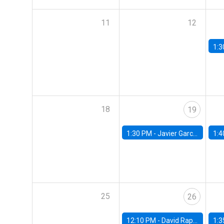
11
12
1:3
18
19
1:30 PM -
Javier Garcia Cicco, Universidad de San Andres
1:4
25
26
12:10 PM -
David Rappoport, FED Board
1:3