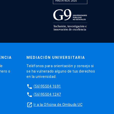
ENCIA
MEDIACIÓN UNIVERSITARIA
de
Teléfonos para orientación y consejo si
énero o
se ha vulnerado alguno de tus derechos
en la universidad.
phone
(56)95504 1691
phone
(56)95504 1247
launch
Ir a la Oficina de Ombuds UC