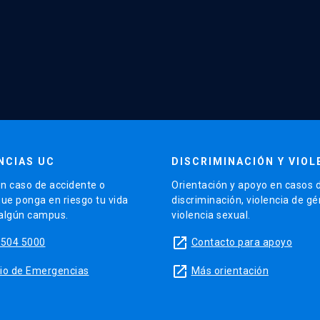
NCIAS UC
DISCRIMINACIÓN Y VIOL
n caso de accidente o
Orientación y apoyo en casos 
que ponga en riesgo tu vida
discriminación, violencia de g
 algún campus.
violencia sexual.
launch
5504 5000
Contacto para apoyo
launch
sitio de Emergencias
Más orientación