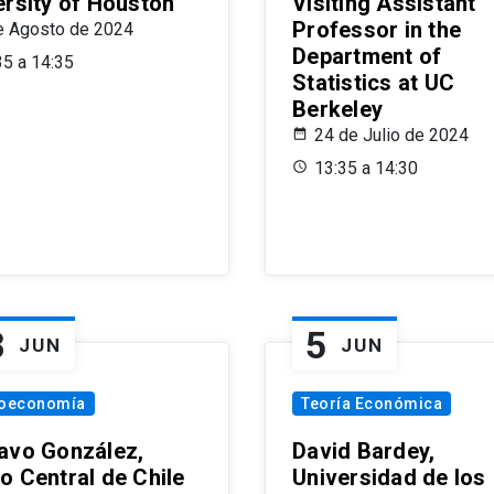
ersity of Houston
Visiting Assistant
Professor in the
e Agosto de 2024
Department of
35 a 14:35
Statistics at UC
Berkeley
24 de Julio de 2024
13:35 a 14:30
8
5
JUN
JUN
oeconomía
Teoría Económica
avo González,
David Bardey,
o Central de Chile
Universidad de los