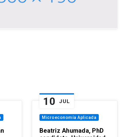
10
JUL
a
Microeconomía Aplicada
an
Beatriz Ahumada, PhD