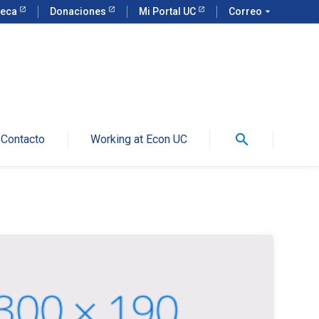
teca
Donaciones
Mi Portal UC
Correo
arrow_drop_down
search
Contacto
Working at Econ UC