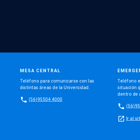
MESA CENTRAL
EMERGE
Teléfono para comunicarse con las
Teléfono e
distintas áreas de la Universidad.
situación 
dentro de
phone
(56)95504 4000
phone
(56)9
launch
Ir al 