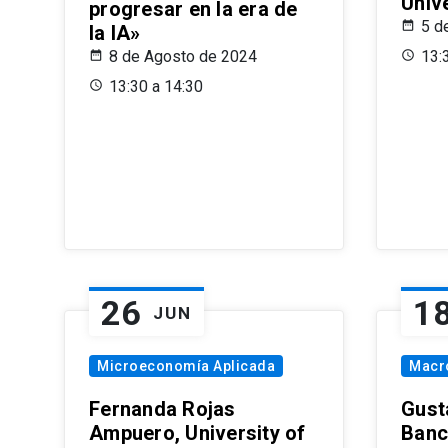
Univ
progresar en la era de
5 d
la IA»
8 de Agosto de 2024
13:
13:30 a 14:30
26
1
JUN
Microeconomía Aplicada
Macr
Fernanda Rojas
Gust
Ampuero, University of
Banc