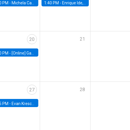
0 PM -
Michela Carlana, Harvard Kennedy School
1:40 PM -
Enrique Ide, IESE
21
20
0 PM -
[Online] Gabriel Englander, World Bank
28
27
5 PM -
Evan Kresch, Oberlin College