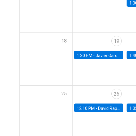
1:3
18
19
1:30 PM -
Javier Garcia Cicco, Universidad de San Andres
1:4
25
26
12:10 PM -
David Rappoport, FED Board
1:3