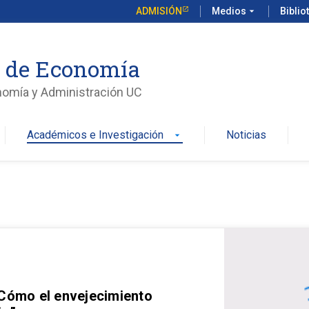
ADMISIÓN
Medios
arrow_drop_down
Biblio
o de Economía
nomía y Administración UC
Académicos e Investigación
Noticias
arrow_drop_down
 Cómo el envejecimiento