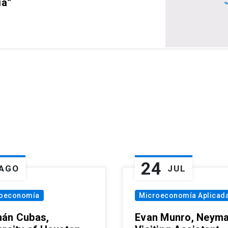
ia”
24
AGO
JUL
oeconomía
Microeconomía Aplicad
án Cubas,
Evan Munro, Neym