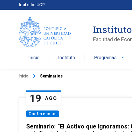
Ir al sitio UC
Institut
Facultad de Eco
Inicio
Instituto
Programas
arrow_drop_down
keyboard_arrow_right
Inicio
Seminarios
19
AGO
Conferencias
Seminario: “El Activo que Ignoramos: