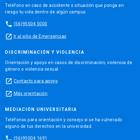
Teléfono en caso de accidente o situación que ponga en
riesgo tu vida dentro de algún campus.
phone
(56)95504 5000
launch
Ir al sitio de Emergencias
DISCRIMINACIÓN Y VIOLENCIA
Orientación y apoyo en casos de discriminación, violencia de
género o violencia sexual.
launch
Contacto para apoyo
launch
Más orientación
MEDIACIÓN UNIVERSITARIA
Teléfonos para orientación y consejo si se ha vulnerado
alguno de tus derechos en la universidad.
phone
(56)95504 1691