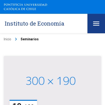
Instituto de Economía
keyboard_arrow_right
Inicio
Seminarios