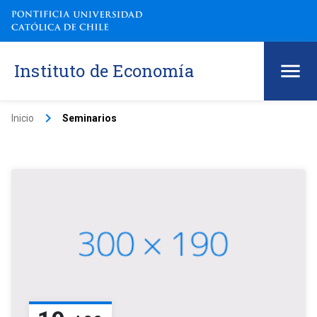
Instituto de Economía
keyboard_arrow_right
Inicio
Seminarios