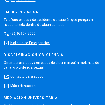
phone
EMERGENCIAS UC
Teléfono en caso de accidente o situación que ponga en
riesgo tu vida dentro de algún campus.
phone
(56)95504 5000
launch
Ir al sitio de Emergencias
DISCRIMINACIÓN Y VIOLENCIA
Orientación y apoyo en casos de discriminación, violencia de
género o violencia sexual.
launch
Contacto para apoyo
launch
Más orientación
MEDIACIÓN UNIVERSITARIA