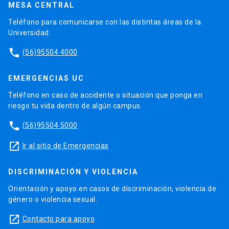
MESA CENTRAL
Teléfono para comunicarse con las distintas áreas de la
Universidad.
phone
(56)95504 4000
EMERGENCIAS UC
Teléfono en caso de accidente o situación que ponga en
riesgo tu vida dentro de algún campus.
phone
(56)95504 5000
launch
Ir al sitio de Emergencias
DISCRIMINACIÓN Y VIOLENCIA
Orientación y apoyo en casos de discriminación, violencia de
género o violencia sexual.
launch
Contacto para apoyo