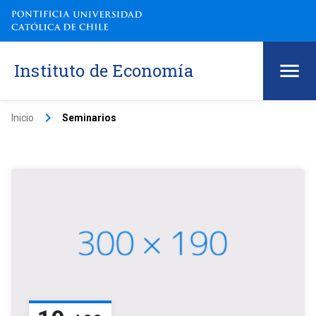
Instituto de Economía
keyboard_arrow_right
Inicio
Seminarios