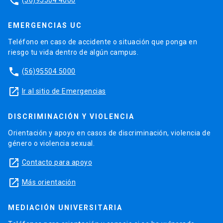
phone
EMERGENCIAS UC
Teléfono en caso de accidente o situación que ponga en
riesgo tu vida dentro de algún campus.
phone
(56)95504 5000
launch
Ir al sitio de Emergencias
DISCRIMINACIÓN Y VIOLENCIA
Orientación y apoyo en casos de discriminación, violencia de
género o violencia sexual.
launch
Contacto para apoyo
launch
Más orientación
MEDIACIÓN UNIVERSITARIA