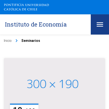
Instituto de Economía
keyboard_arrow_right
Inicio
Seminarios