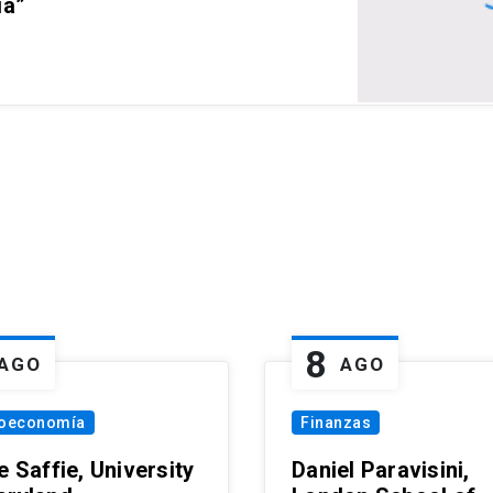
ia”
8
AGO
AGO
oeconomía
Finanzas
e Saffie, University
Daniel Paravisini,