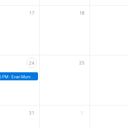
17
18
25
24
5 PM -
Evan Munro, Neyman Visiting Assistant Professor in the Department of Statistics at UC Berkeley
31
1