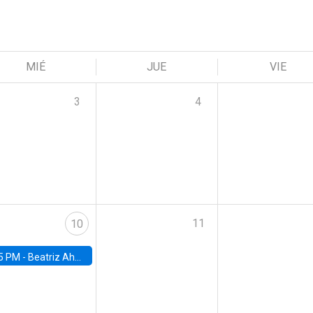
MIÉ
JUE
VIE
3
4
11
10
5 PM -
Beatriz Ahumada, PhD candidate, Universidad de Pittsburgh