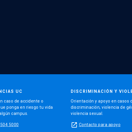
NCIAS UC
DISCRIMINACIÓN Y VIOL
n caso de accidente o
Orientación y apoyo en casos 
que ponga en riesgo tu vida
discriminación, violencia de g
 algún campus.
violencia sexual.
launch
5504 5000
Contacto para apoyo