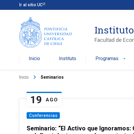
Ir al sitio UC
Institut
Facultad de Eco
Inicio
Instituto
Programas
arrow_drop_down
keyboard_arrow_right
Inicio
Seminarios
19
AGO
Conferencias
Seminario: “El Activo que Ignoramos: