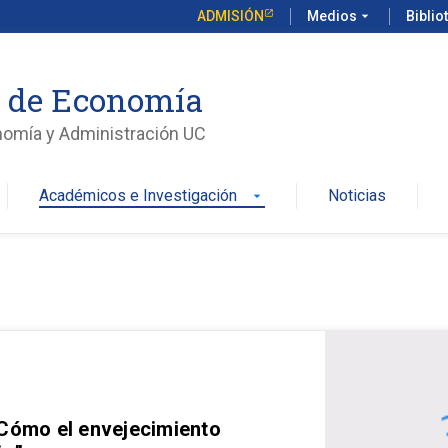
ADMISIÓN
Medios
arrow_drop_down
Biblio
o de Economía
nomía y Administración UC
Académicos e Investigación
Noticias
arrow_drop_down
 Cómo el envejecimiento