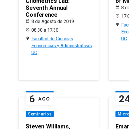
Cliometrics Lab:
of M
Seventh Annual
8 d
Conference
17:
8 de Agosto de 2019
Fac
08:30 a 17:30
Eco
Facultad de Ciencias
UC
Económicas y Administrativas
UC
6
2
AGO
Seminarios
Micr
Steven Williams,
Eman