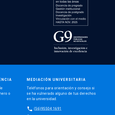
ENCIA
MEDIACIÓN UNIVERSITARIA
de
Teléfonos para orientación y consejo si
énero o
se ha vulnerado alguno de tus derechos
en la universidad.
phone
(56)95504 1691