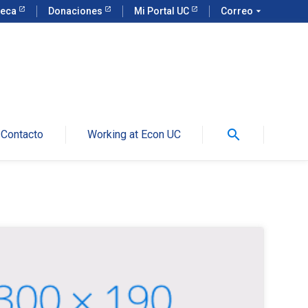
teca
Donaciones
Mi Portal UC
Correo
arrow_drop_down
search
Contacto
Working at Econ UC