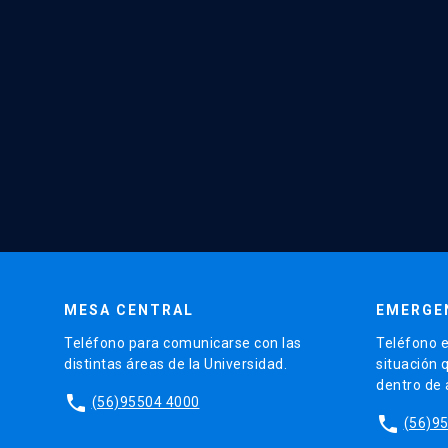
MESA CENTRAL
EMERGE
Teléfono para comunicarse con las
Teléfono e
distintas áreas de la Universidad.
situación 
dentro de
phone
(56)95504 4000
phone
(56)9