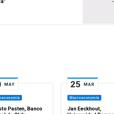
ia”
0
25
MAY
MAR
oeconomía
Macroeconomía
sto Pasten, Banco
Jan Eeckhout,