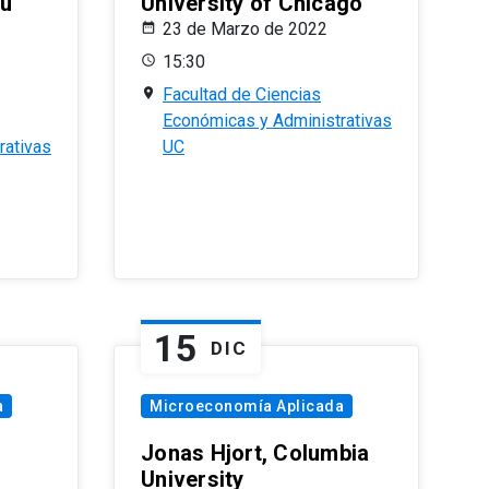
eu
University of Chicago
23 de Marzo de 2022
15:30
Facultad de Ciencias
Económicas y Administrativas
rativas
UC
15
DIC
a
Microeconomía Aplicada
Jonas Hjort, Columbia
University