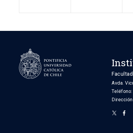
Inst
Facultad
Avda. Vic
Teléfono
Direcció