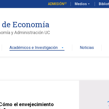
ADMISIÓN
Medios
arrow_drop_down
Biblio
o de Economía
nomía y Administración UC
Académicos e Investigación
Noticias
arrow_drop_down
 Cómo el envejecimiento