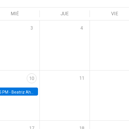
MIÉ
JUE
VIE
3
4
11
10
5 PM -
Beatriz Ahumada, PhD candidate, Universidad de Pittsburgh
17
18