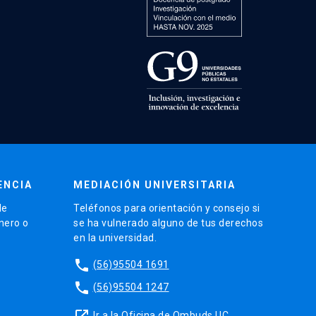
ENCIA
MEDIACIÓN UNIVERSITARIA
de
Teléfonos para orientación y consejo si
énero o
se ha vulnerado alguno de tus derechos
en la universidad.
phone
(56)95504 1691
phone
(56)95504 1247
launch
Ir a la Oficina de Ombuds UC