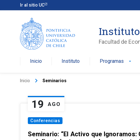
Ir al sitio UC
Institut
Facultad de Eco
Inicio
Instituto
Programas
arrow_drop_down
keyboard_arrow_right
Inicio
Seminarios
19
AGO
Conferencias
Seminario: “El Activo que Ignoramos: