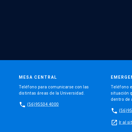
MESA CENTRAL
EMERGE
Teléfono para comunicarse con las
Teléfono e
distintas áreas de la Universidad.
situación 
dentro de
phone
(56)95504 4000
phone
(56)9
launch
Ir al 