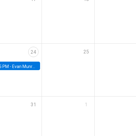
25
24
5 PM -
Evan Munro, Neyman Visiting Assistant Professor in the Department of Statistics at UC Berkeley
31
1