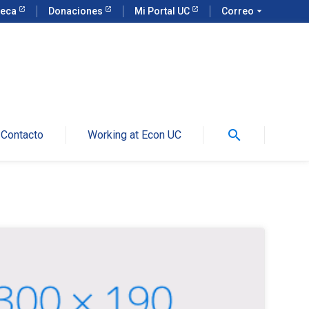
teca
Donaciones
Mi Portal UC
Correo
arrow_drop_down
search
Contacto
Working at Econ UC