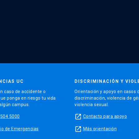
NCIAS UC
DISCRIMINACIÓN Y VIOL
n caso de accidente o
Orientación y apoyo en casos 
que ponga en riesgo tu vida
discriminación, violencia de g
 algún campus.
violencia sexual.
launch
5504 5000
Contacto para apoyo
launch
sitio de Emergencias
Más orientación