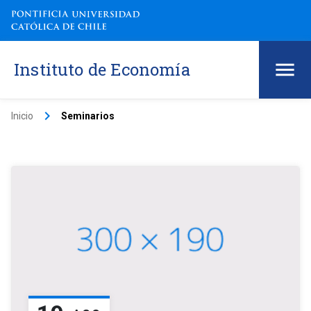
Instituto de Economía
keyboard_arrow_right
Inicio
Seminarios