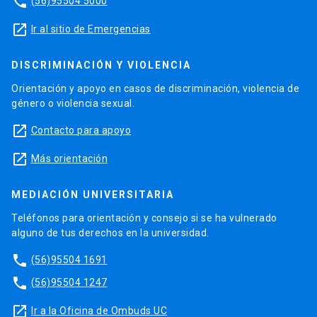
phone
(56)95504 5000
launch
Ir al sitio de Emergencias
DISCRIMINACIÓN Y VIOLENCIA
Orientación y apoyo en casos de discriminación, violencia de
género o violencia sexual.
launch
Contacto para apoyo
launch
Más orientación
MEDIACIÓN UNIVERSITARIA
Teléfonos para orientación y consejo si se ha vulnerado
alguno de tus derechos en la universidad.
phone
(56)95504 1691
phone
(56)95504 1247
launch
Ir a la Oficina de Ombuds UC