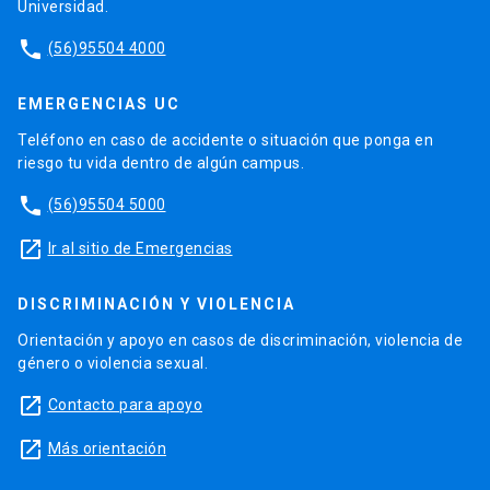
Universidad.
phone
(56)95504 4000
EMERGENCIAS UC
Teléfono en caso de accidente o situación que ponga en
riesgo tu vida dentro de algún campus.
phone
(56)95504 5000
launch
Ir al sitio de Emergencias
DISCRIMINACIÓN Y VIOLENCIA
Orientación y apoyo en casos de discriminación, violencia de
género o violencia sexual.
launch
Contacto para apoyo
launch
Más orientación