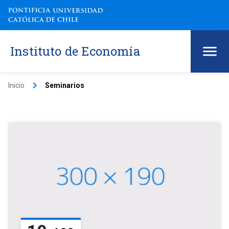
Instituto de Economía
keyboard_arrow_right
Inicio
Seminarios