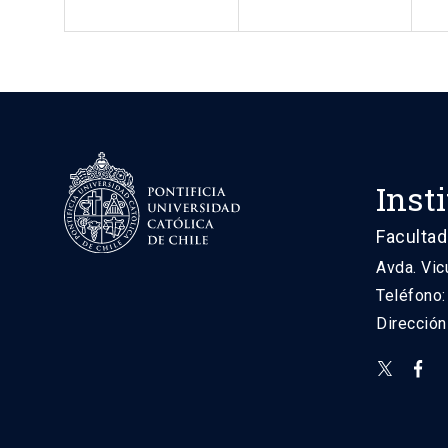
Inst
Facultad
Avda. Vic
Teléfono
Direcció