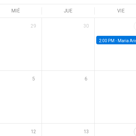
MIÉ
JUE
VIE
29
30
2:00 PM -
Maria Aristizabal-Ramirez, FED
5
6
12
13