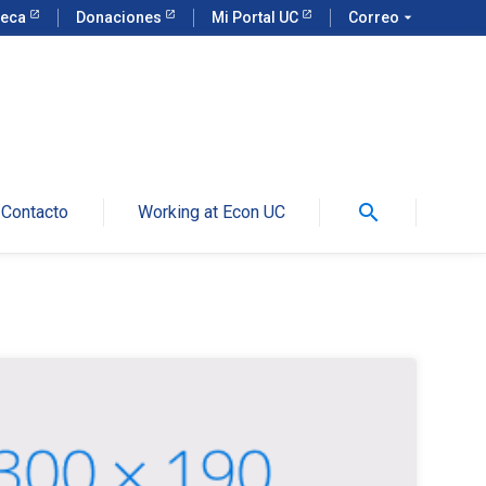
teca
Donaciones
Mi Portal UC
Correo
arrow_drop_down
search
Contacto
Working at Econ UC