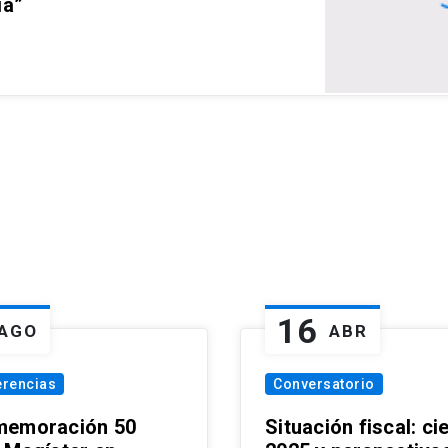
ia”
16
AGO
ABR
erencias
Conversatorio
emoración 50
Situación fiscal: ci