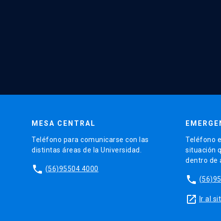
MESA CENTRAL
EMERGE
Teléfono para comunicarse con las
Teléfono e
distintas áreas de la Universidad.
situación 
dentro de
phone
(56)95504 4000
phone
(56)9
launch
Ir al 