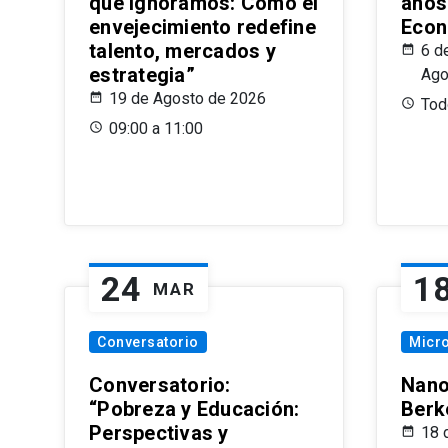
que Ignoramos: Cómo el
años
envejecimiento redefine
Econ
talento, mercados y
6 d
estrategia”
Ago
19 de Agosto de 2026
Todo
09:00 a 11:00
24
1
MAR
Conversatorio
Micr
Conversatorio:
Nano
“Pobreza y Educación:
Berk
Perspectivas y
18 