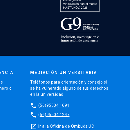
ENCIA
MEDIACIÓN UNIVERSITARIA
de
Teléfonos para orientación y consejo si
énero o
se ha vulnerado alguno de tus derechos
en la universidad.
phone
(56)95504 1691
phone
(56)95504 1247
launch
Ir a la Oficina de Ombuds UC