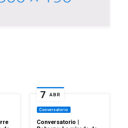
7
ABR
Conversatorio
erre
Conversatorio |