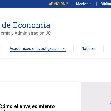
ADMISIÓN
Medios
arrow_drop_down
Biblio
o de Economía
nomía y Administración UC
Académicos e Investigación
Noticias
arrow_drop_down
 Cómo el envejecimiento