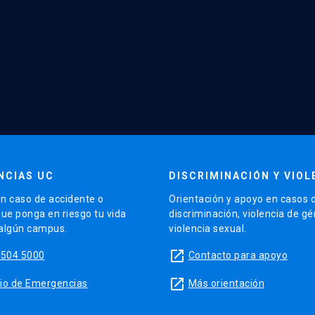
NCIAS UC
DISCRIMINACIÓN Y VIOL
n caso de accidente o
Orientación y apoyo en casos 
que ponga en riesgo tu vida
discriminación, violencia de g
 algún campus.
violencia sexual.
launch
5504 5000
Contacto para apoyo
launch
sitio de Emergencias
Más orientación