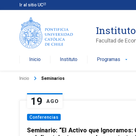
Ir al sitio UC
Institut
Facultad de Eco
Inicio
Instituto
Programas
arrow_drop_down
keyboard_arrow_right
Inicio
Seminarios
19
AGO
Conferencias
Seminario: “El Activo que Ignoramos: