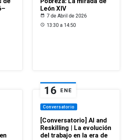
s de
Pobreza: La mirada de
6–
León XIV
7 de Abril de 2026
13:30 a 14:50
16
ENE
Conversatorio
[Conversatorio] AI and
Reskilling | La evolución
 en
del trabajo en la era de