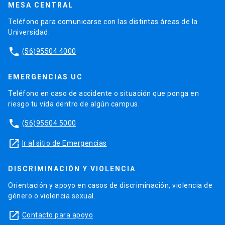
MESA CENTRAL
Teléfono para comunicarse con las distintas áreas de la
Universidad.
phone
(56)95504 4000
EMERGENCIAS UC
Teléfono en caso de accidente o situación que ponga en
riesgo tu vida dentro de algún campus.
phone
(56)95504 5000
launch
Ir al sitio de Emergencias
DISCRIMINACIÓN Y VIOLENCIA
Orientación y apoyo en casos de discriminación, violencia de
género o violencia sexual.
launch
Contacto para apoyo