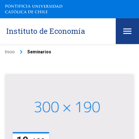
Instituto de Economía
keyboard_arrow_right
Inicio
Seminarios