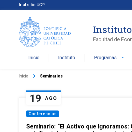
Ir al sitio UC
Institut
Facultad de Eco
Inicio
Instituto
Programas
arrow_drop_down
keyboard_arrow_right
Inicio
Seminarios
19
AGO
Conferencias
Seminario: “El Activo que Ignoramos: