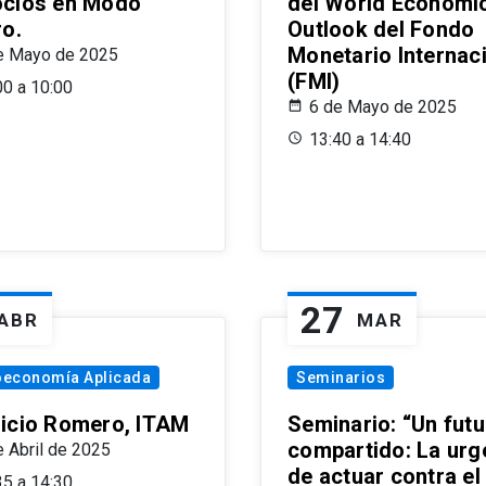
cios en Modo
del World Economi
ro.
Outlook del Fondo
Monetario Internac
e Mayo de 2025
(FMI)
00 a 10:00
6 de Mayo de 2025
13:40 a 14:40
27
ABR
MAR
oeconomía Aplicada
Seminarios
icio Romero, ITAM
Seminario: “Un futu
compartido: La urg
e Abril de 2025
de actuar contra el
35 a 14:30