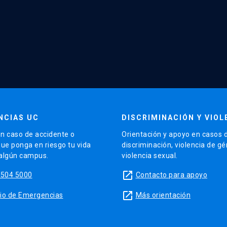
NCIAS UC
DISCRIMINACIÓN Y VIOL
n caso de accidente o
Orientación y apoyo en casos 
que ponga en riesgo tu vida
discriminación, violencia de g
 algún campus.
violencia sexual.
launch
5504 5000
Contacto para apoyo
launch
sitio de Emergencias
Más orientación