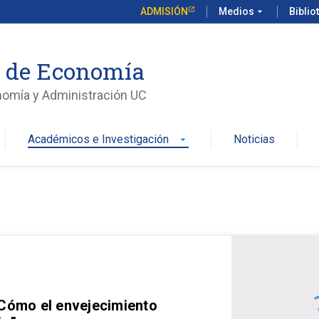
ADMISIÓN
Medios
arrow_drop_down
Biblio
o de Economía
nomía y Administración UC
Académicos e Investigación
Noticias
arrow_drop_down
 Cómo el envejecimiento