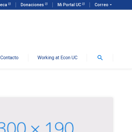
teca
Donaciones
Mi Portal UC
Correo
arrow_drop_down
search
Contacto
Working at Econ UC