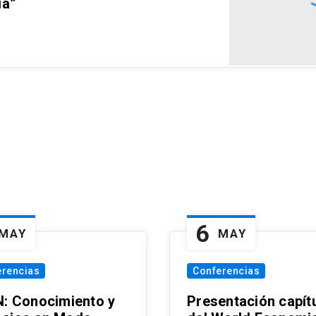
ia”
6
MAY
MAY
erencias
Conferencias
N: Conocimiento y
Presentación capít