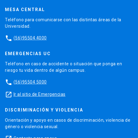
MESA CENTRAL
Teléfono para comunicarse con las distintas áreas de la
Universidad.
phone
(56)95504 4000
EMERGENCIAS UC
Teléfono en caso de accidente o situación que ponga en
riesgo tu vida dentro de algún campus.
phone
(56)95504 5000
launch
Ir al sitio de Emergencias
DISCRIMINACIÓN Y VIOLENCIA
Orientación y apoyo en casos de discriminación, violencia de
género o violencia sexual.