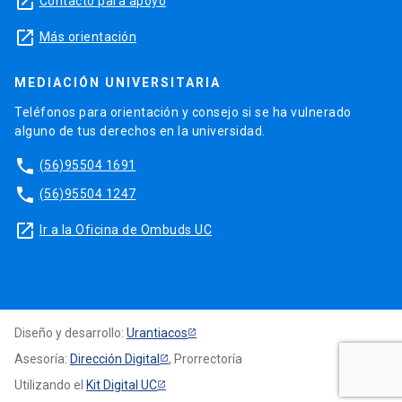
launch
Contacto para apoyo
launch
Más orientación
MEDIACIÓN UNIVERSITARIA
Teléfonos para orientación y consejo si se ha vulnerado
alguno de tus derechos en la universidad.
phone
(56)95504 1691
phone
(56)95504 1247
launch
Ir a la Oficina de Ombuds UC
Diseño y desarrollo:
Urantiacos
Asesoría:
Dirección Digital
, Prorrectoría
Utilizando el
Kit Digital UC