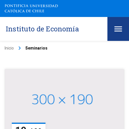
Instituto de Economía
keyboard_arrow_right
Inicio
Seminarios