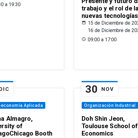
Presente y futuro d
30 a 19:30
trabajo y el rol de l
nuevas tecnología
15 de Diciembre de 20
16 de Diciembre de 20
09:00 a 17:00
30
DIC
NOV
oeconomía Aplicada
Organización Industrial
na Almagro,
Doh Shin Jeon,
rsity of
Toulouse School of
agoChicago Booth
Economics