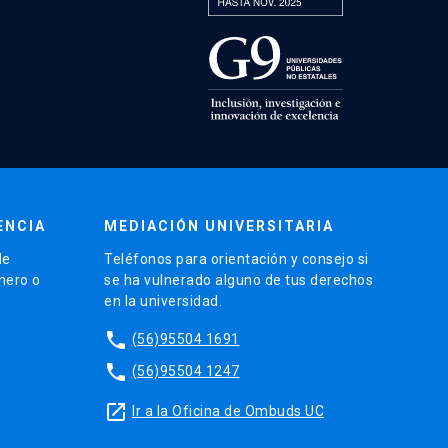
ENCIA
MEDIACIÓN UNIVERSITARIA
de
Teléfonos para orientación y consejo si
énero o
se ha vulnerado alguno de tus derechos
en la universidad.
phone
(56)95504 1691
phone
(56)95504 1247
launch
Ir a la Oficina de Ombuds UC