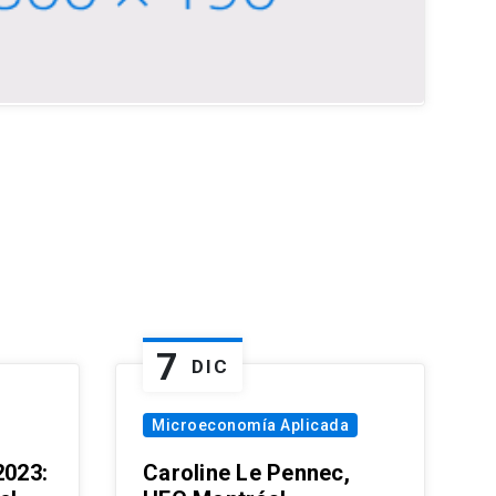
7
DIC
Microeconomía Aplicada
023:
Caroline Le Pennec,