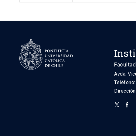
Inst
Facultad
Avda. Vic
Teléfono
Direcció