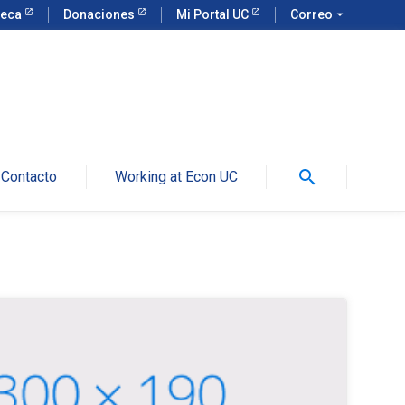
teca
Donaciones
Mi Portal UC
Correo
arrow_drop_down
search
Contacto
Working at Econ UC