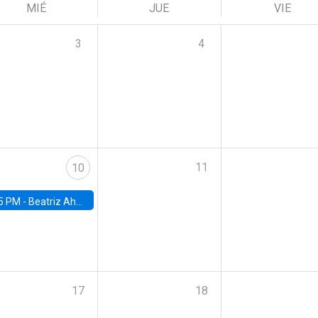
MIÉ
JUE
VIE
3
4
11
10
5 PM -
Beatriz Ahumada, PhD candidate, Universidad de Pittsburgh
17
18