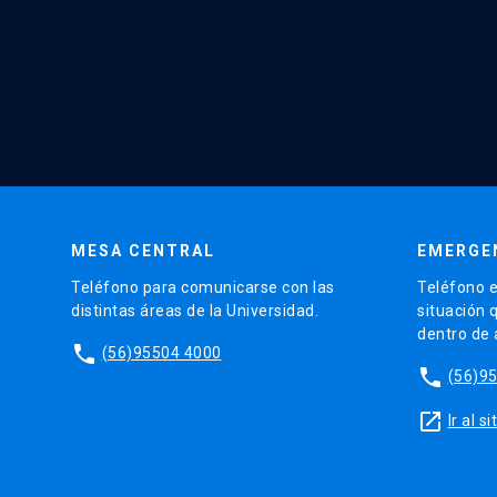
MESA CENTRAL
EMERGE
Teléfono para comunicarse con las
Teléfono e
distintas áreas de la Universidad.
situación 
dentro de
phone
(56)95504 4000
phone
(56)9
launch
Ir al 