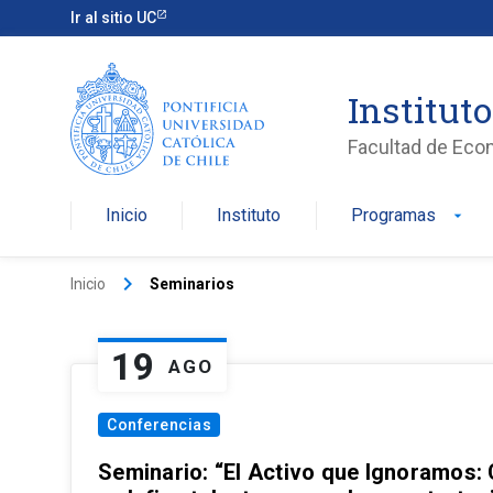
Ir al sitio UC
Institut
Facultad de Eco
Inicio
Instituto
Programas
arrow_drop_down
keyboard_arrow_right
Inicio
Seminarios
19
AGO
Conferencias
Seminario: “El Activo que Ignoramos: