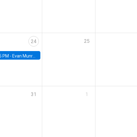
25
24
5 PM -
Evan Munro, Neyman Visiting Assistant Professor in the Department of Statistics at UC Berkeley
31
1