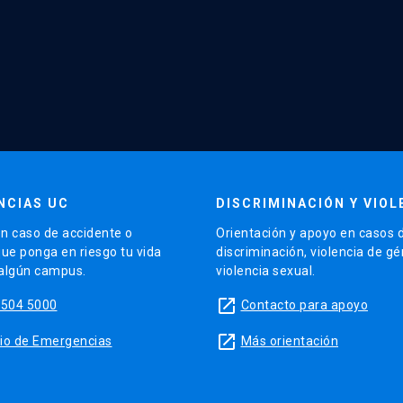
NCIAS UC
DISCRIMINACIÓN Y VIOL
n caso de accidente o
Orientación y apoyo en casos 
que ponga en riesgo tu vida
discriminación, violencia de g
 algún campus.
violencia sexual.
launch
5504 5000
Contacto para apoyo
launch
sitio de Emergencias
Más orientación