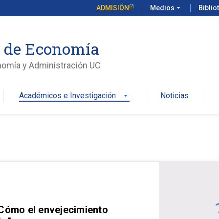
ADMISIÓN
Medios
arrow_drop_down
Biblio
o de Economía
nomía y Administración UC
Académicos e Investigación
Noticias
arrow_drop_down
 Cómo el envejecimiento