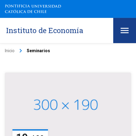
Instituto de Economía
keyboard_arrow_right
Inicio
Seminarios