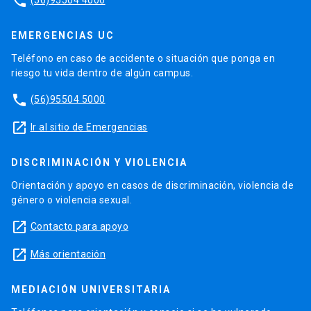
phone
EMERGENCIAS UC
Teléfono en caso de accidente o situación que ponga en
riesgo tu vida dentro de algún campus.
phone
(56)95504 5000
launch
Ir al sitio de Emergencias
DISCRIMINACIÓN Y VIOLENCIA
Orientación y apoyo en casos de discriminación, violencia de
género o violencia sexual.
launch
Contacto para apoyo
launch
Más orientación
MEDIACIÓN UNIVERSITARIA