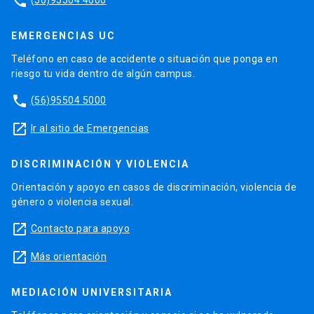
phone
EMERGENCIAS UC
Teléfono en caso de accidente o situación que ponga en
riesgo tu vida dentro de algún campus.
phone
(56)95504 5000
launch
Ir al sitio de Emergencias
DISCRIMINACIÓN Y VIOLENCIA
Orientación y apoyo en casos de discriminación, violencia de
género o violencia sexual.
launch
Contacto para apoyo
launch
Más orientación
MEDIACIÓN UNIVERSITARIA