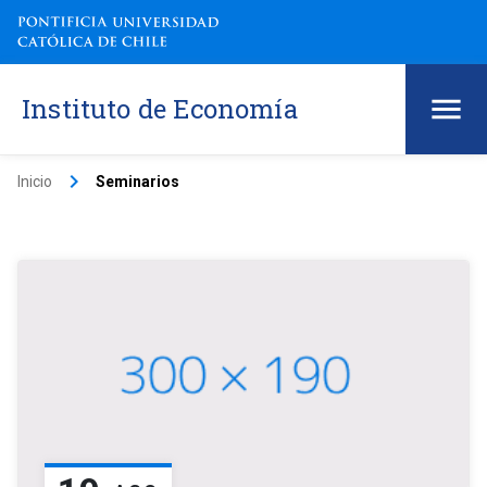
Instituto de Economía
keyboard_arrow_right
Inicio
Seminarios