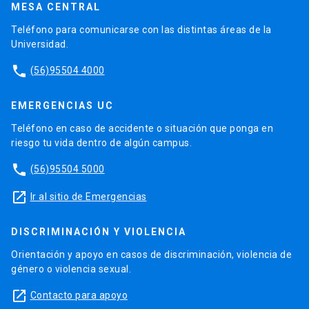
MESA CENTRAL
Teléfono para comunicarse con las distintas áreas de la
Universidad.
phone
(56)95504 4000
EMERGENCIAS UC
Teléfono en caso de accidente o situación que ponga en
riesgo tu vida dentro de algún campus.
phone
(56)95504 5000
launch
Ir al sitio de Emergencias
DISCRIMINACIÓN Y VIOLENCIA
Orientación y apoyo en casos de discriminación, violencia de
género o violencia sexual.
launch
Contacto para apoyo