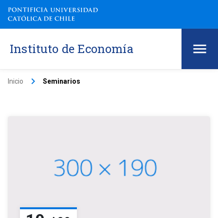
Instituto de Economía
keyboard_arrow_right
Inicio
Seminarios