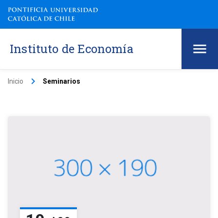
Instituto de Economía
keyboard_arrow_right
Inicio
Seminarios