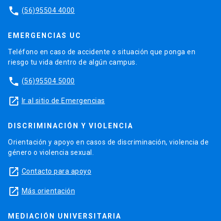
phone
(56)95504 4000
EMERGENCIAS UC
Teléfono en caso de accidente o situación que ponga en
riesgo tu vida dentro de algún campus.
phone
(56)95504 5000
launch
Ir al sitio de Emergencias
DISCRIMINACIÓN Y VIOLENCIA
Orientación y apoyo en casos de discriminación, violencia de
género o violencia sexual.
launch
Contacto para apoyo
launch
Más orientación
MEDIACIÓN UNIVERSITARIA