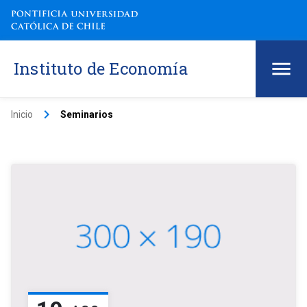
Instituto de Economía
keyboard_arrow_right
Inicio
Seminarios