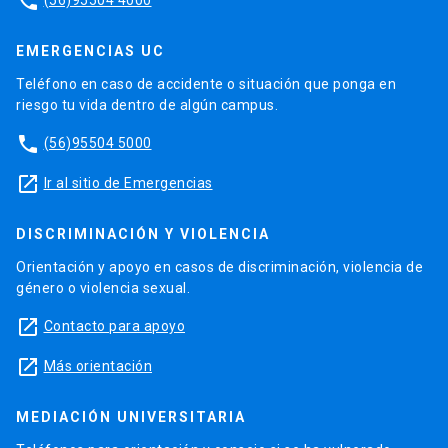
phone
EMERGENCIAS UC
Teléfono en caso de accidente o situación que ponga en
riesgo tu vida dentro de algún campus.
phone
(56)95504 5000
launch
Ir al sitio de Emergencias
DISCRIMINACIÓN Y VIOLENCIA
Orientación y apoyo en casos de discriminación, violencia de
género o violencia sexual.
launch
Contacto para apoyo
launch
Más orientación
MEDIACIÓN UNIVERSITARIA