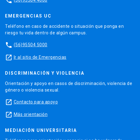
phone
EMERGENCIAS UC
Teléfono en caso de accidente o situación que ponga en
riesgo tu vida dentro de algún campus.
phone
(56)95504 5000
launch
Ir al sitio de Emergencias
DISCRIMINACIÓN Y VIOLENCIA
Orientación y apoyo en casos de discriminación, violencia de
género o violencia sexual.
launch
Contacto para apoyo
launch
Más orientación
MEDIACIÓN UNIVERSITARIA