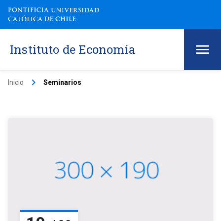
Instituto de Economía
keyboard_arrow_right
Inicio
Seminarios