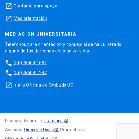
launch
Contacto para apoyo
launch
Más orientación
MEDIACIÓN UNIVERSITARIA
Teléfonos para orientación y consejo si se ha vulnerado
alguno de tus derechos en la universidad.
phone
(56)95504 1691
phone
(56)95504 1247
launch
Ir a la Oficina de Ombuds UC
Diseño y desarrollo:
Urantiacos
Asesoría:
Dirección Digital
, Prorrectoría
Utilizando el
Kit Digital UC