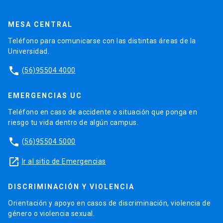
MESA CENTRAL
Teléfono para comunicarse con las distintas áreas de la
Universidad.
phone
(56)95504 4000
EMERGENCIAS UC
Teléfono en caso de accidente o situación que ponga en
riesgo tu vida dentro de algún campus.
phone
(56)95504 5000
launch
Ir al sitio de Emergencias
DISCRIMINACIÓN Y VIOLENCIA
Orientación y apoyo en casos de discriminación, violencia de
género o violencia sexual.