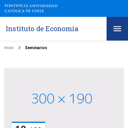
Instituto de Economía
keyboard_arrow_right
Inicio
Seminarios