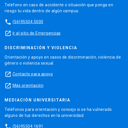
Teléfono en caso de accidente o situación que ponga en
riesgo tu vida dentro de algún campus.
phone
(56)95504 5000
launch
Ir al sitio de Emergencias
DISCRIMINACIÓN Y VIOLENCIA
Orientación y apoyo en casos de discriminación, violencia de
género o violencia sexual.
launch
Contacto para apoyo
launch
Más orientación
MEDIACIÓN UNIVERSITARIA
Teléfonos para orientación y consejo si se ha vulnerado
alguno de tus derechos en la universidad.
phone
(56)95504 1691