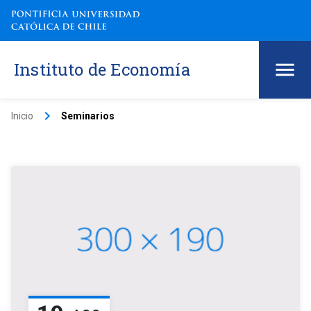
Instituto de Economía
keyboard_arrow_right
Inicio
Seminarios